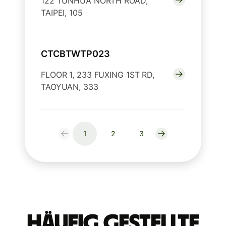
122 TUNHUA NORTH ROAD,
TAIPEI, 105
CTCBTWTP023
FLOOR 1, 233 FUXING 1ST RD,
TAOYUAN, 333
1
2
3
Häufig gestellte