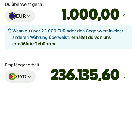
Du überweist genau
,00
EUR
Wenn du über 22.000 EUR oder den Gegenwert in einer
anderen Währung überweist,
erhältst du von uns
ermäßigte Gebühren
Empfänger erhält
GYD
Zustellung
bis Donnerstag, 13. August
Gesamtgebühr
20,42 EUR
Im EUR-Betrag enthalten