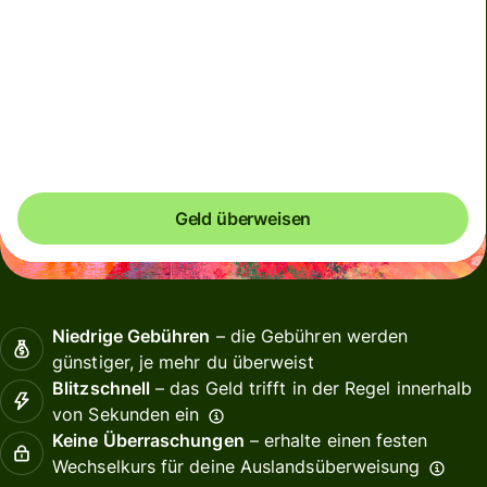
Wir können den Kurs momentan nicht garantieren. Wenn
du einen genauen Zielbetrag festlegen möchtest,
bezahle bitte über dein Wise-Konto.
Geld überweisen
Niedrige Gebühren
– die Gebühren werden
günstiger, je mehr du überweist
Blitzschnell
– das Geld trifft in der Regel innerhalb
von Sekunden ein
Keine Überraschungen
– erhalte einen festen
Wechselkurs für deine Auslandsüberweisung