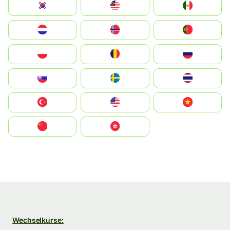
South Korea
Malay
Mexico
Nederland
Norge
Portugal
Polska
România
Россия
Slovensko
Ruoŧŧa
ไทย
Türkiye
United States
Vietnam
中国
中國香港特別行政區
Wechselkurse: