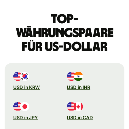
Top-
Währungspaare
für US-Dollar
USD in KRW
USD in INR
USD in JPY
USD in CAD