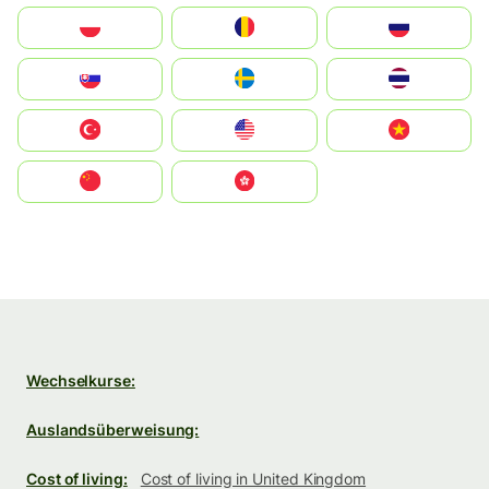
Polska
România
Россия
Slovensko
Ruoŧŧa
ไทย
Türkiye
United States
Vietnam
中国
中國香港特別行政區
Wechselkurse:
Auslandsüberweisung:
Cost of living:
Cost of living in United Kingdom