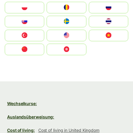
Polska
România
Россия
Slovensko
Ruoŧŧa
ไทย
Türkiye
United States
Vietnam
中国
中國香港特別行政區
Wechselkurse:
Auslandsüberweisung:
Cost of living:
Cost of living in United Kingdom