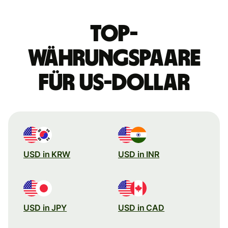
Top-
Währungspaare
für US-Dollar
USD in KRW
USD in INR
USD in JPY
USD in CAD