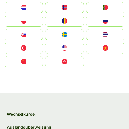
Nederland
Norge
Portugal
Polska
România
Россия
Slovensko
Ruoŧŧa
ไทย
Türkiye
United States
Vietnam
中国
中國香港特別行政區
Wechselkurse:
Auslandsüberweisung: