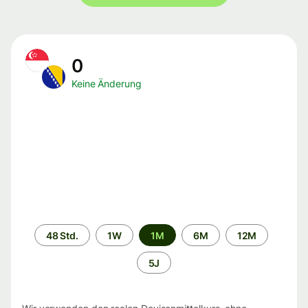
0
Keine Änderung
Zeitraum
48 Std.
1W
1M
6M
12M
5J