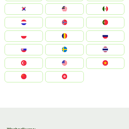
South Korea
Malay
Mexico
Nederland
Norge
Portugal
Polska
România
Россия
Slovensko
Ruoŧŧa
ไทย
Türkiye
United States
Vietnam
中国
中國香港特別行政區