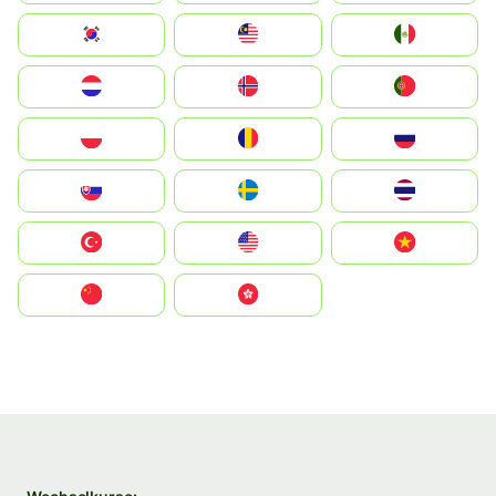
South Korea
Malay
Mexico
Nederland
Norge
Portugal
Polska
România
Россия
Slovensko
Ruoŧŧa
ไทย
Türkiye
United States
Vietnam
中国
中國香港特別行政區