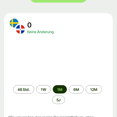
0
Keine Änderung
Zeitraum
48 Std.
1W
1M
6M
12M
5J