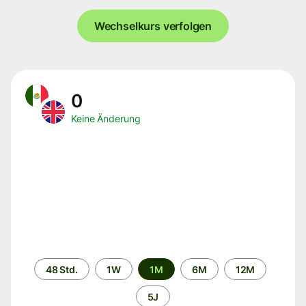
Wechselkurs verfolgen
0
Keine Änderung
Zeitraum
48 Std.
1W
1M
6M
12M
5J