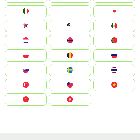
Italia
JA
Japan
South Korea
Malay
Mexico
Nederland
Norge
Portugal
Polska
România
Россия
Slovensko
Ruoŧŧa
ไทย
Türkiye
United States
Vietnam
中国
中國香港特別行政區