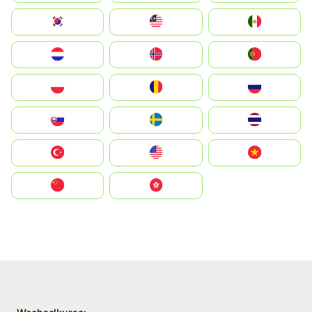
South Korea
Malay
Mexico
Nederland
Norge
Portugal
Polska
România
Россия
Slovensko
Ruoŧŧa
ไทย
Türkiye
United States
Vietnam
中国
中國香港特別行政區