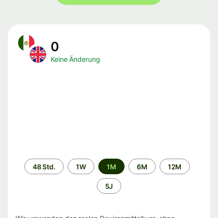
0
Keine Änderung
Zeitraum
48 Std.
1W
1M
6M
12M
5J