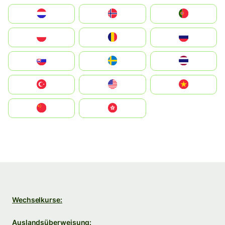
Nederland
Norge
Portugal
Polska
România
Россия
Slovensko
Ruoŧŧa
ไทย
Türkiye
United States
Vietnam
中国
中國香港特別行政區
Wechselkurse:
Auslandsüberweisung: