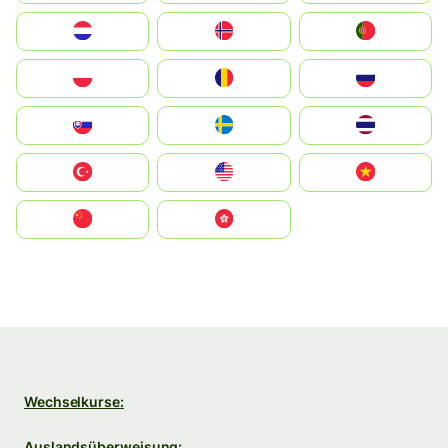
Nederland
Norge
Portugal
Polska
România
Россия
Slovensko
Ruoŧŧa
ไทย
Türkiye
United States
Vietnam
中国
中國香港特別行政區
Wechselkurse:
Auslandsüberweisung: