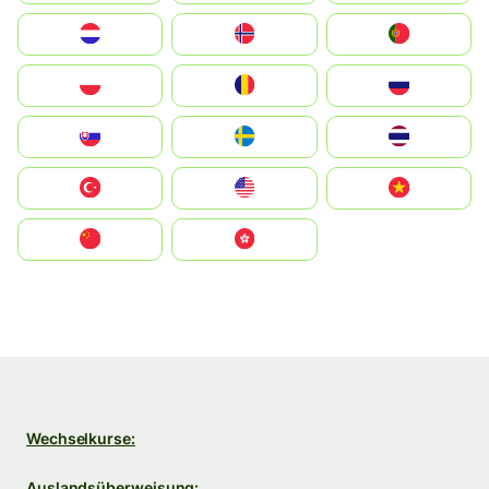
Nederland
Norge
Portugal
Polska
România
Россия
Slovensko
Ruoŧŧa
ไทย
Türkiye
United States
Vietnam
中国
中國香港特別行政區
Wechselkurse:
Auslandsüberweisung: