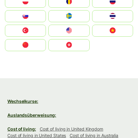
Polska
România
Россия
Slovensko
Ruoŧŧa
ไทย
Türkiye
United States
Vietnam
中国
中國香港特別行政區
Wechselkurse:
Auslandsüberweisung:
Cost of living:
Cost of living in United Kingdom
Cost of living in United States
Cost of living in Australia