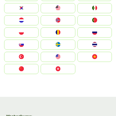
South Korea
Malay
Mexico
Nederland
Norge
Portugal
Polska
România
Россия
Slovensko
Ruoŧŧa
ไทย
Türkiye
United States
Vietnam
中国
中國香港特別行政區