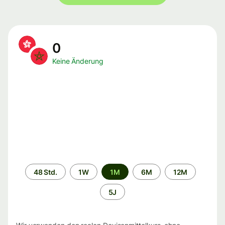
0
Keine Änderung
Zeitraum
48 Std.
1W
1M
6M
12M
5J