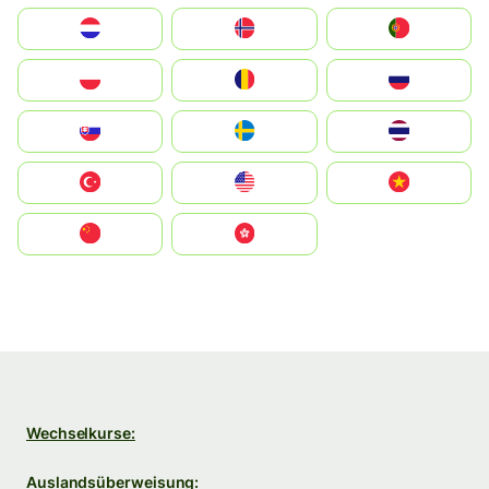
Nederland
Norge
Portugal
Polska
România
Россия
Slovensko
Ruoŧŧa
ไทย
Türkiye
United States
Vietnam
中国
中國香港特別行政區
Wechselkurse:
Auslandsüberweisung: