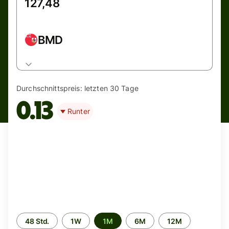
BMD
Durchschnittspreis:
letzten 30 Tage
0.13
Runter
Zeitraum
48 Std.
1W
1M
6M
12M