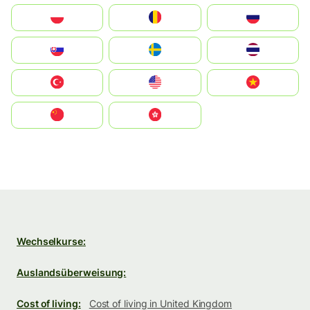
Polska
România
Россия
Slovensko
Ruoŧŧa
ไทย
Türkiye
United States
Vietnam
中国
中國香港特別行政區
Wechselkurse:
Auslandsüberweisung:
Cost of living:
Cost of living in United Kingdom