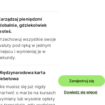
Zarządzaj pieniędzmi
globalnie, gdziekolwiek
esteś.
Przechowuj wszystkie swoje
waluty pod ręką w jednym
iejscu i wymieniaj je w
sekundy.
Międzynarodowa karta
debetowa
Zarejestruj się
ie musisz się już nigdy
Dowiedz się więcej
martwić o marże na kursach
wymiany lub wysokie opłaty
za transakcje, gdy wydajesz