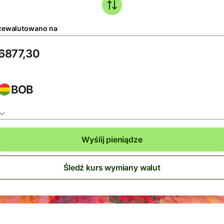
zewalutowano na
BOB
Wyślij pieniądze
Śledź kurs wymiany walut