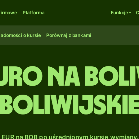
firmowe
Platforma
Funkcje
C
adomości o kursie
Porównaj z bankami
uro na Bol
boliwijski
EUR na BOB po uśrednionym kursie wymiany.