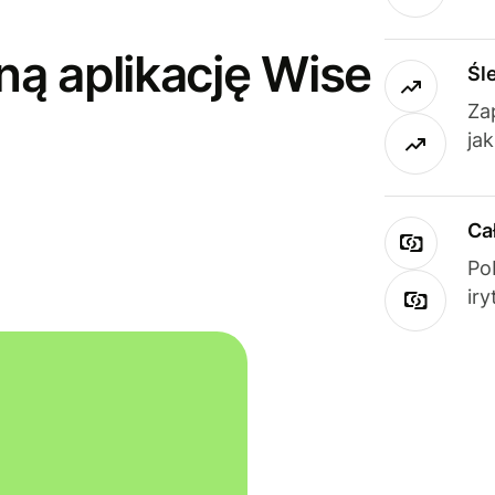
ną aplikację Wise
Śl
Za
ja
Ca
Po
ir