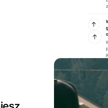
z
j
jesz,