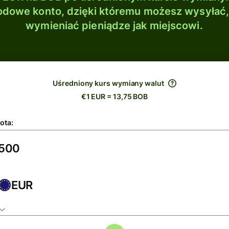
dowe konto, dzięki któremu możesz wysyłać
wymieniać pieniądze jak miejscowi.
Uśredniony kurs wymiany walut
€1 EUR = 13,75 BOB
ota:
EUR