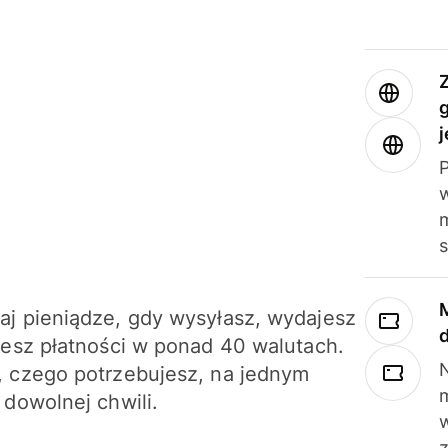
j
m
j pieniądze, gdy wysyłasz, wydajesz
jesz płatności w ponad 40 walutach.
N
 czego potrzebujesz, na jednym
 dowolnej chwili.