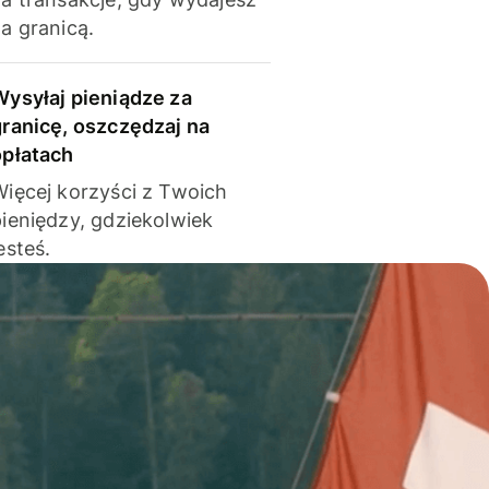
a granicą.
Wysyłaj pieniądze za
granicę, oszczędzaj na
opłatach
Więcej korzyści z Twoich
pieniędzy, gdziekolwiek
esteś.