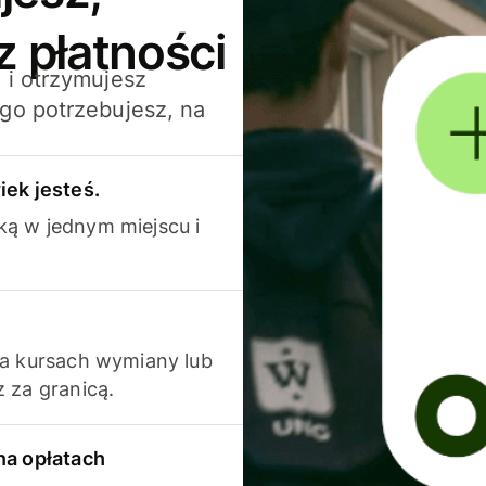
z płatności
 i otrzymujesz
go potrzebujesz, na
iek jesteś.
ką w jednym miejscu i
na kursach wymiany lub
 za granicą.
na opłatach