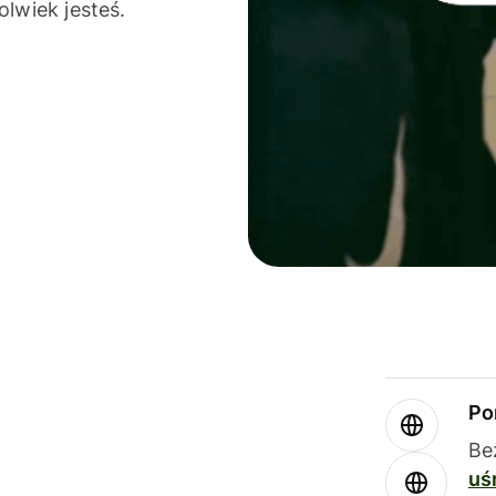
olwiek jesteś.
Po
Be
uś