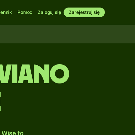
ennik
Pomoc
Zaloguj się
Zarejestruj się
iviano
e
 Wise to