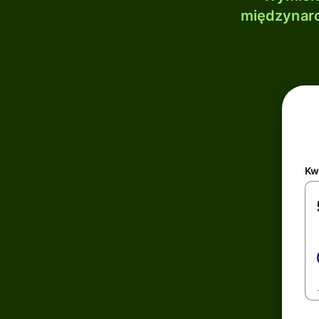
międzynaro
Kw