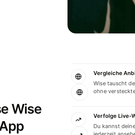
Vergleiche Anb
Wise tauscht d
ohne versteckt
se Wise
Verfolge Live-
-App
Du kannst dein
jederzeit anseh