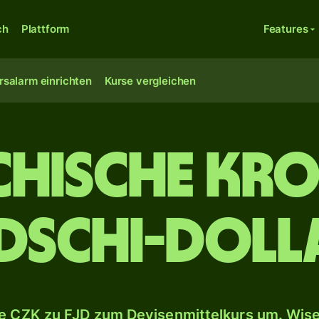
ch
Plattform
Features
rsalarm einrichten
Kurse vergleichen
chische Kro
idschi-Doll
 CZK zu FJD zum Devisenmittelkurs um. Wise 