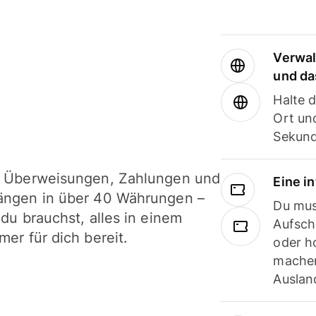
Verwal
und da
Halte 
Ort und
Sekund
i Überweisungen, Zahlungen und
Eine i
ängen in über 40 Währungen –
Du mus
 du brauchst, alles in einem
Aufsch
mer für dich bereit.
oder h
machen
Ausland