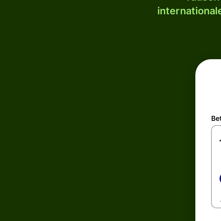
internationa
Be