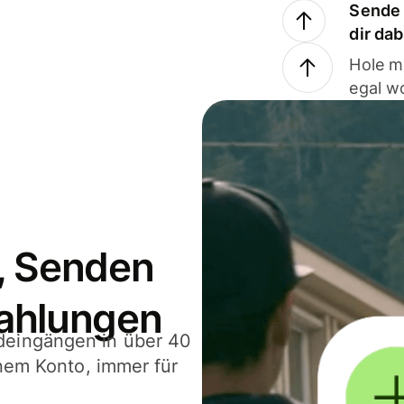
Sende 
dir da
Hole m
egal w
, Senden
ahlungen
deingängen in über 40
inem Konto, immer für