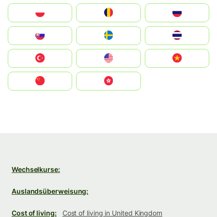
Polska
România
Россия
Slovensko
Ruoŧŧa
ไทย
Türkiye
United States
Vietnam
中国
中國香港特別行政區
Wechselkurse:
Auslandsüberweisung:
Cost of living:
Cost of living in United Kingdom