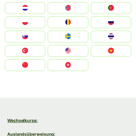
Nederland
Norge
Portugal
Polska
România
Россия
Slovensko
Ruoŧŧa
ไทย
Türkiye
United States
Vietnam
中国
中國香港特別行政區
Wechselkurse:
Auslandsüberweisung: