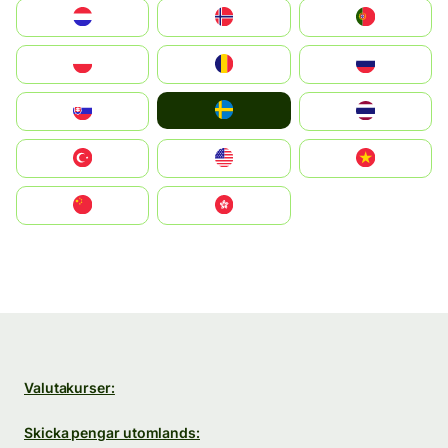
Nederland
Norge
Portugal
Polska
România
Россия
Ruoŧŧa
Slovensko
ไทย
Türkiye
United States
Vietnam
中国
中國香港特別行政區
Valutakurser:
Skicka pengar utomlands: