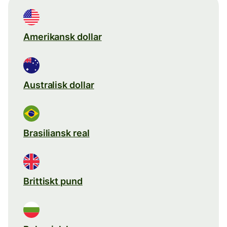
Amerikansk dollar
Australisk dollar
Brasiliansk real
Brittiskt pund