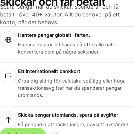
skickar och får betalt
Spara pengar när du skickar, spenderar och får
betalt i över 40+ valutor. Allt du behöver på ett
konto, när det behövs.
Hantera pengar globalt i farten.
Ha dina valutor till hands på ett ställe och
konvertera dem på några sekunder.
Ett internationellt bankkort
Oroa dig aldrig för valutakurspålägg eller höga
transaktionsavgifter när du spenderar pengar
utomlands.
Skicka pengar utomlands, spara på avgifter
Få pengarna att räcka längre, oavsett avståndet.