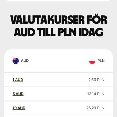
Valutakurser för
AUD till PLN idag
AUD
PLN
1
AUD
2,63
PLN
5
AUD
13,14
PLN
10
AUD
26,29
PLN