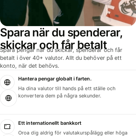
Spara när du spenderar,
skickar och får betalt
Spara pengar när du skickar, spenderar och får
betalt i över 40+ valutor. Allt du behöver på ett
konto, när det behövs.
Hantera pengar globalt i farten.
Ha dina valutor till hands på ett ställe och
konvertera dem på några sekunder.
Ett internationellt bankkort
Oroa dig aldrig för valutakurspålägg eller höga