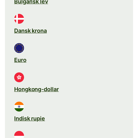
Bulgarisk lev
Dansk krona
Euro
Hongkong-dollar
Indisk rupie