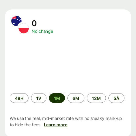
0
No change
Time
48H
1V
1M
6M
12M
5Å
period
We use the real, mid-market rate with no sneaky mark-up
to hide the fees.
Learn more