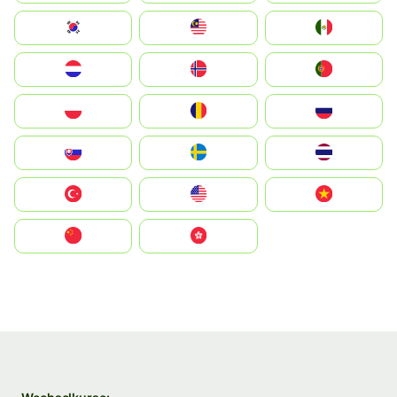
South Korea
Malay
Mexico
Nederland
Norge
Portugal
Polska
România
Россия
Slovensko
Ruoŧŧa
ไทย
Türkiye
United States
Vietnam
中国
中國香港特別行政區