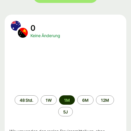
0
Keine Änderung
Zeitraum
48 Std.
1W
1M
6M
12M
5J