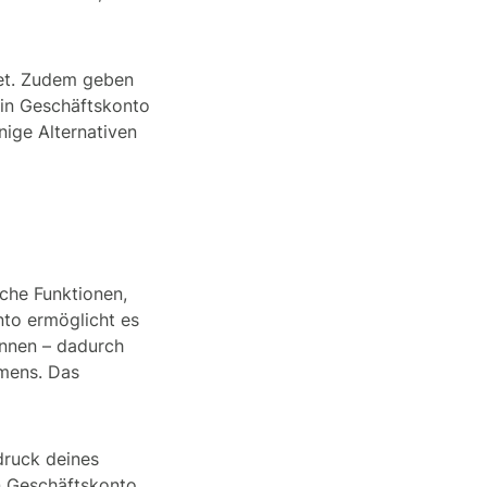
tet. Zudem geben
dein Geschäftskonto
nige Alternativen
?
che Funktionen,
nto ermöglicht es
ennen – dadurch
hmens. Das
ndruck deines
n Geschäftskonto