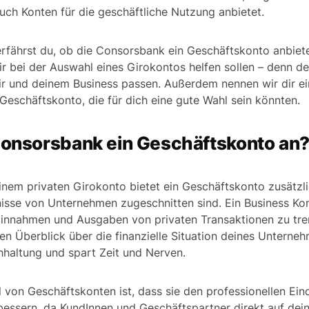
ch Konten für die geschäftliche Nutzung anbietet.
 erfährst du, ob die Consorsbank ein Geschäftskonto anbie
 dir bei der Auswahl eines Girokontos helfen sollen – denn 
dir und deinem Business passen. Außerdem nennen wir dir ei
schäftskonto, die für dich eine gute Wahl sein könnten.
 Consorsbank ein Geschäftskonto an
nem privaten Girokonto bietet ein Geschäftskonto zusätzli
nisse von Unternehmen zugeschnitten sind. Ein Business Ko
 Einnahmen und Ausgaben von privaten Transaktionen zu tr
den Überblick über die finanzielle Situation deines Unterne
chhaltung und spart Zeit und Nerven.
il von Geschäftskonten ist, dass sie den professionellen Ei
essern, da KundInnen und Geschäftspartner direkt auf dei