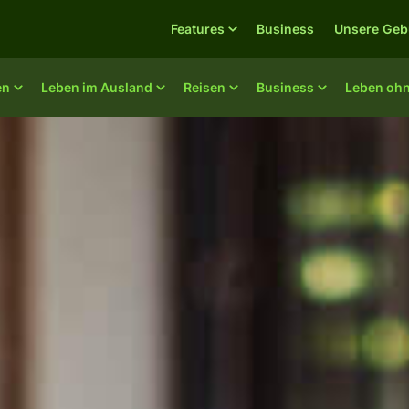
Features
Business
Unsere Geb
en
Leben im Ausland
Reisen
Business
Leben oh