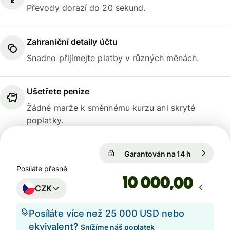
Převody dorazí do 20 sekund.
Zahraniční detaily účtu
Snadno přijímejte platby v různých měnách.
Ušetřete peníze
Žádné marže k směnnému kurzu ani skryté
poplatky.
Garantován na 14 h
1 USD = 21
Garantován na 14 h
Posíláte přesně
,00
CZK
Posíláte více než 25 000 USD nebo
ekvivalent?
Snížíme náš poplatek