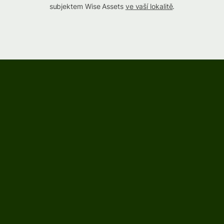
subjektem Wise Assets
ve vaší lokalitě
.