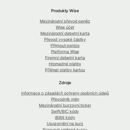
Produkty Wise
Mezinárodní převod peněz
Wise účet
Mezinárodní debetní karta
Převod vysoké částky
Přijmout peníze
Platforma Wise
Firemní debetní karta
Hromadné platby
Přijímat platby kartou
Zdroje
Informace o zásadách ochrany osobních údajů
Převodník měn
Mezinárodní burzovní ticker
Swift/BIC kódy
IBAN kódy
Upozornění na kurz
Porovnat směnné kurzy