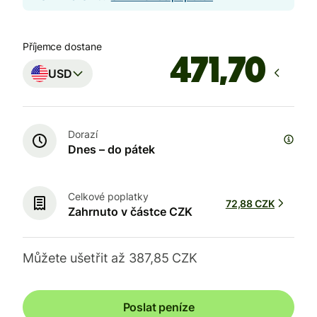
Příjemce dostane
USD
Dorazí
Dnes – do pátek
Celkové poplatky
72,88 CZK
Zahrnuto v částce CZK
Můžete ušetřit až 387,85 CZK
Poslat peníze