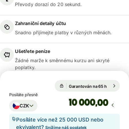
Převody dorazí do 20 sekund.
Zahraniční detaily účtu
Snadno přijímejte platby v různých měnách.
Ušetřete peníze
Žádné marže k směnnému kurzu ani skryté
poplatky.
Garantován na 65 h
1 USD = 20
Garantován na 65 h
Posíláte přesně
,00
CZK
Posíláte více než 25 000 USD nebo
ekvivalent?
Snížíme náš poplatek