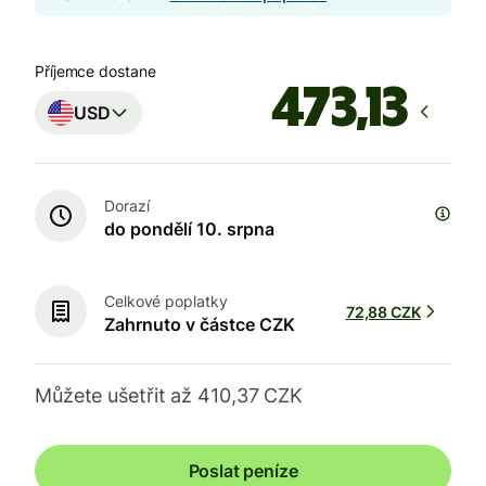
Příjemce dostane
USD
Dorazí
do pondělí 10. srpna
Celkové poplatky
72,88 CZK
Zahrnuto v částce CZK
Můžete ušetřit až 410,37 CZK
Poslat peníze