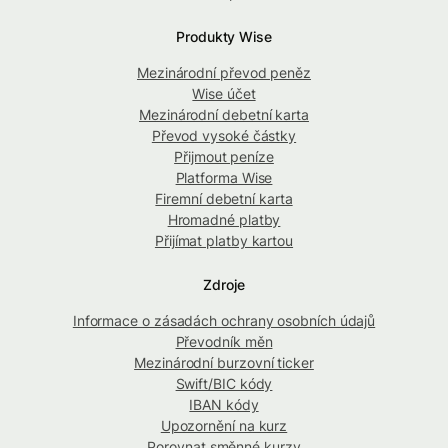
Produkty Wise
Mezinárodní převod peněz
Wise účet
Mezinárodní debetní karta
Převod vysoké částky
Přijmout peníze
Platforma Wise
Firemní debetní karta
Hromadné platby
Přijímat platby kartou
Zdroje
Informace o zásadách ochrany osobních údajů
Převodník měn
Mezinárodní burzovní ticker
Swift/BIC kódy
IBAN kódy
Upozornění na kurz
Porovnat směnné kurzy