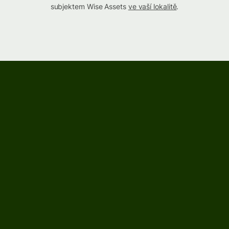
subjektem Wise Assets
ve vaší lokalitě
.