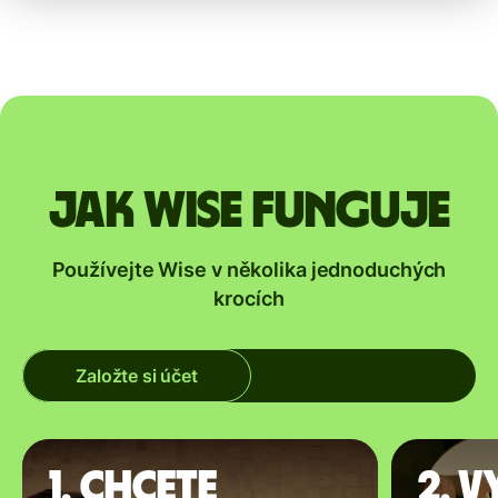
Jak Wise funguje
Používejte Wise v několika jednoduchých
krocích
Založte si účet
1. Chcete
2. V