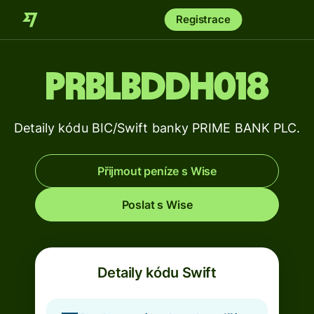
Registrace
PRBLBDDH018
Detaily kódu BIC/Swift banky PRIME BANK PLC.
Přijmout peníze s Wise
Poslat s Wise
Detaily kódu Swift