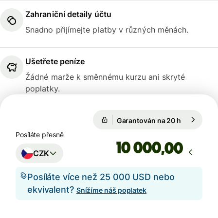
Zahraniční detaily účtu
Snadno přijímejte platby v různých měnách.
Ušetřete peníze
Žádné marže k směnnému kurzu ani skryté
poplatky.
Garantován na 20 h
1 EUR = 24
Garantován na 20 h
Posíláte přesně
,00
CZK
Posíláte více než 25 000 USD nebo
ekvivalent?
Snížíme náš poplatek