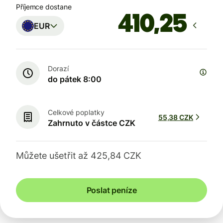
Příjemce dostane
EUR
Dorazí
do pátek 8:00
Celkové poplatky
55,38 CZK
Zahrnuto v částce CZK
Můžete ušetřit až 425,84 CZK
Poslat peníze