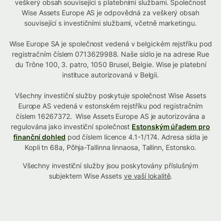
veškerý obsah související s platebními službami. Společnost
Wise Assets Europe AS je odpovědná za veškerý obsah
související s investičními službami, včetně marketingu.
Wise Europe SA je společnost vedená v belgickém rejstříku pod
registračním číslem 0713629988. Naše sídlo je na adrese Rue
du Trône 100, 3. patro, 1050 Brusel, Belgie. Wise je platební
instituce autorizovaná v Belgii.
Všechny investiční služby poskytuje společnost Wise Assets
Europe AS vedená v estonském rejstříku pod registračním
číslem 16267372. Wise Assets Europe AS je autorizována a
regulována jako investiční společnost
Estonským úřadem pro
finanční dohled
pod číslem licence 4.1-1/174. Adresa sídla je
Kopli tn 68a, Põhja-Tallinna linnaosa, Tallinn, Estonsko.
Všechny investiční služby jsou poskytovány příslušným
subjektem Wise Assets
ve vaší lokalitě
.