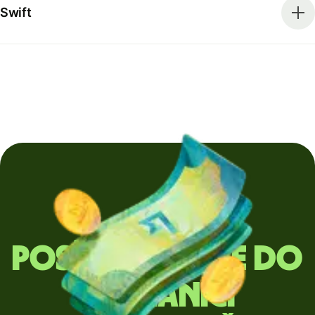
Swift
Posíláte peníze do
zahraničí