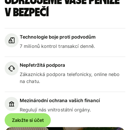
Udržujeme vaše peníze
v bezpečí
Technologie boje proti podvodům
7 milionů kontrol transakcí denně.
Nepřetržitá podpora
Zákaznická podpora telefonicky, online nebo
na chatu.
Mezinárodní ochrana vašich financí
Regulují nás vnitrostátní orgány.
Založte si účet