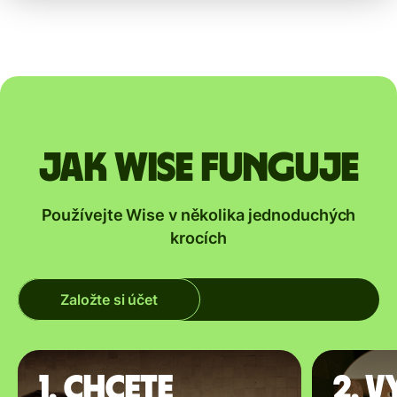
Jak Wise funguje
Používejte Wise v několika jednoduchých
krocích
Založte si účet
1. Chcete
2. V