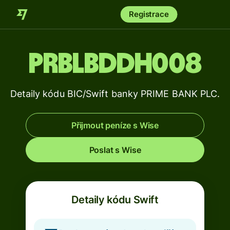
Registrace
PRBLBDDH008
Detaily kódu BIC/Swift banky PRIME BANK PLC.
Přijmout peníze s Wise
Poslat s Wise
Detaily kódu Swift