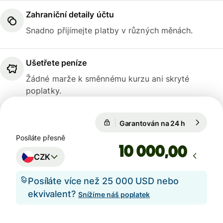
Zahraniční detaily účtu
Snadno přijímejte platby v různých měnách.
Ušetřete peníze
Žádné marže k směnnému kurzu ani skryté
poplatky.
Garantován na 24 h
1 EUR = 24
Garantován na 24 h
Posíláte přesně
,00
CZK
Posíláte více než 25 000 USD nebo
ekvivalent?
Snížíme náš poplatek