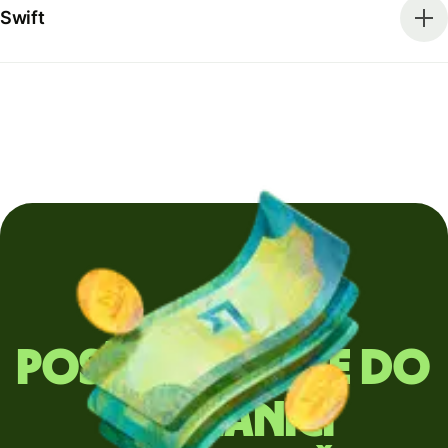
Swift
Posíláte peníze do
zahraničí