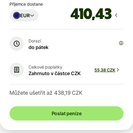
Příjemce dostane
EUR
Dorazí
do pátek
Celkové poplatky
55,38 CZK
Zahrnuto v částce CZK
Můžete ušetřit až 438,19 CZK
Poslat peníze