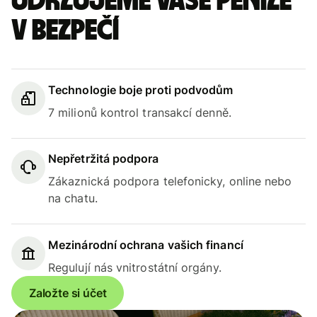
Udržujeme vaše peníze
v bezpečí
Technologie boje proti podvodům
7 milionů kontrol transakcí denně.
Nepřetržitá podpora
Zákaznická podpora telefonicky, online nebo
na chatu.
Mezinárodní ochrana vašich financí
Regulují nás vnitrostátní orgány.
Založte si účet