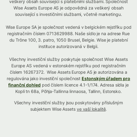
veškerý obsah související s platebními službami. Společnost
Wise Assets Europe AS je odpovědná za veškerý obsah
související s investičními službami, včetně marketingu.
Wise Europe SA je společnost vedená v belgickém rejstříku pod
registračním číslem 0713629988. Naše sídlo je na adrese Rue
du Trône 100, 3. patro, 1050 Brusel, Belgie. Wise je platební
instituce autorizovaná v Belgii.
Všechny investiční služby poskytuje společnost Wise Assets
Europe AS vedená v estonském rejstříku pod registračním
číslem 16267372. Wise Assets Europe AS je autorizována a
regulována jako investiční společnost
Estonským úřadem pro
finanční dohled
pod číslem licence 4.1-1/174. Adresa sídla je
Kopli tn 68a, Põhja-Tallinna linnaosa, Tallinn, Estonsko.
Všechny investiční služby jsou poskytovány příslušným
subjektem Wise Assets
ve vaší lokalitě
.