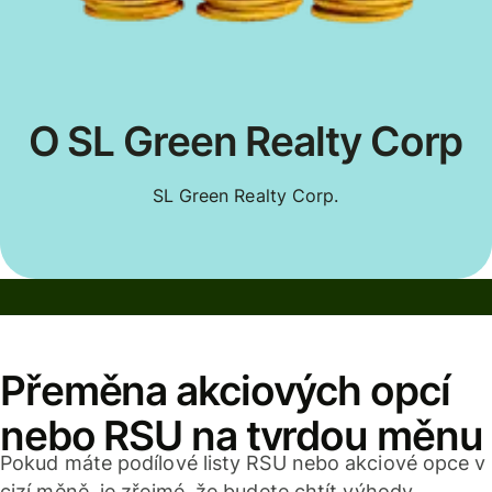
O SL Green Realty Corp
SL Green Realty Corp.
Přeměna akciových opcí
nebo RSU na tvrdou měnu
Pokud máte podílové listy RSU nebo akciové opce v
cizí měně, je zřejmé, že budete chtít výhody