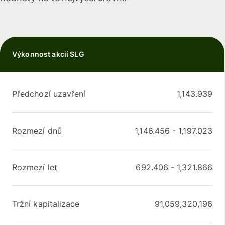
Výkonnost akcií SLG
Předchozí uzavření
1,143.939
Rozmezí dnů
1,146.456
-
1,197.023
Rozmezí let
692.406
-
1,321.866
Tržní kapitalizace
91,059,320,196