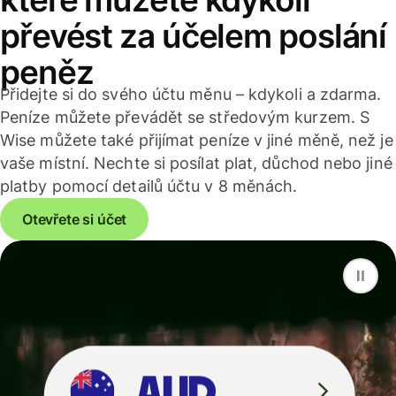
převést za účelem poslání
peněz
Přidejte si do svého účtu měnu – kdykoli a zdarma.
Peníze můžete převádět se středovým kurzem. S
Wise můžete také přijímat peníze v jiné měně, než je
vaše místní. Nechte si posílat plat, důchod nebo jiné
platby pomocí detailů účtu v 8 měnách.
Otevřete si účet
F
S
G
D