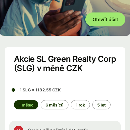
Otevřít účet
Akcie SL Green Realty Corp
(SLG) v měně CZK
1 SLG = 1182.55 CZK
1 měsíc
6 měsíců
1 rok
5 let