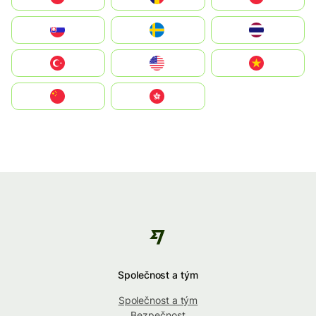
Slovensko
Ruoŧŧa
ไทย
Türkiye
United States
Vietnam
中国
中國香港特別行政區
Společnost a tým
Společnost a tým
Bezpečnost