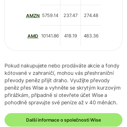
5759.14
237.47
274.48
AMZN
10141.86
418.19
483.36
AMD
Pokud nakupujete nebo prodáváte akcie a fondy
kótované v zahraničí, mohou vás přeshraniční
převody peněz přijít draho. Využijte převody
peněz přes Wise a vyhněte se skrytým kurzovým
přirážkám, případně si otevřete účet Wise a
pohodlně spravujte své peníze až v 40 měnách.
Další informace o společnosti Wise