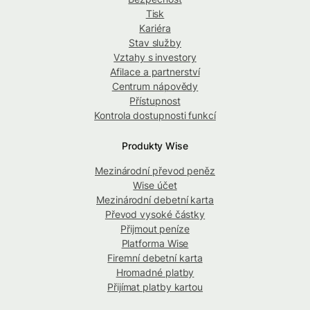
Tisk
Kariéra
Stav služby
Vztahy s investory
Afilace a partnerství
Centrum nápovědy
Přístupnost
Kontrola dostupnosti funkcí
Produkty Wise
Mezinárodní převod peněz
Wise účet
Mezinárodní debetní karta
Převod vysoké částky
Přijmout peníze
Platforma Wise
Firemní debetní karta
Hromadné platby
Přijímat platby kartou