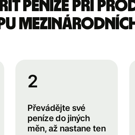
řit peníze při pro
u mezinárodních
2
Převádějte své
peníze do jiných
měn, až nastane ten