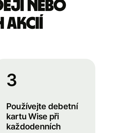
deji nebo
 akcií
3
Používejte debetní
kartu Wise při
každodenních