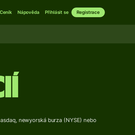
Ceník
Nápověda
Přihlásit se
Registrace
ií
e Nasdaq, newyorská burza (NYSE) nebo