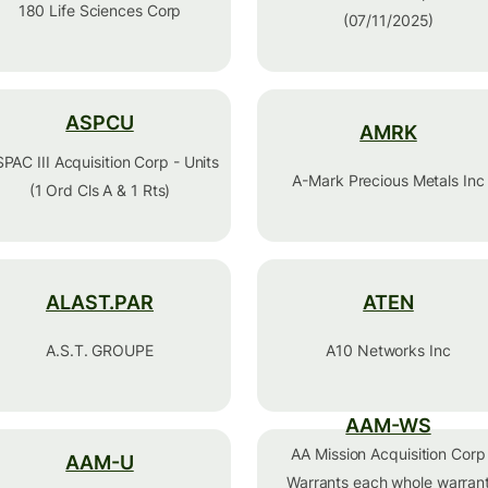
180 Life Sciences Corp
(07/11/2025)
ASPCU
AMRK
SPAC III Acquisition Corp - Units
A-Mark Precious Metals Inc
(1 Ord Cls A & 1 Rts)
ALAST.PAR
ATEN
A.S.T. GROUPE
A10 Networks Inc
AAM-WS
AA Mission Acquisition Corp
AAM-U
Warrants each whole warran