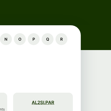
N
O
P
Q
R
AL2SI.PAR
nts