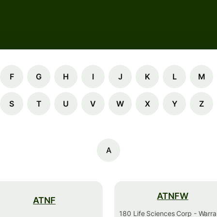
F
G
H
I
J
K
L
M
S
T
U
V
W
X
Y
Z
A
ATNFW
ATNF
180 Life Sciences Corp - Warra