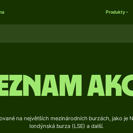
ma
Produkty
eznam akc
ótované na největších mezinárodních burzách, jako j
londýnská burza (LSE) a další.