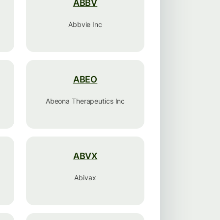
ABBV
Abbvie Inc
ABEO
Abeona Therapeutics Inc
ABVX
Abivax