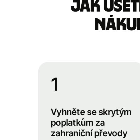
Jak ušet
nákup
1
Vyhněte se skrytým
poplatkům za
zahraniční převody