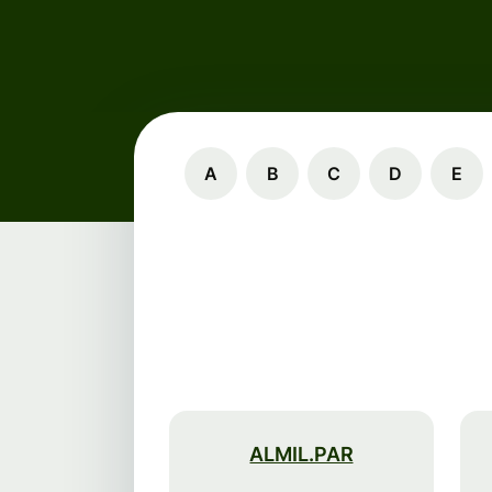
A
B
C
D
E
ALMIL.PAR