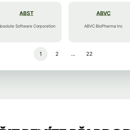
ABST
ABVC
bsolute Software Corporation
ABVC BioPharma Inc
1
2
...
22