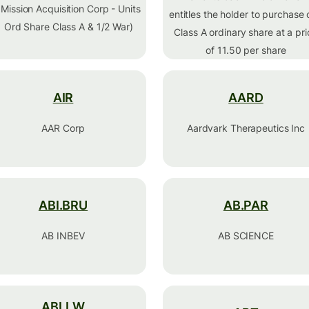
Mission Acquisition Corp - Units
entitles the holder to purchase
1 Ord Share Class A & 1/2 War)
Class A ordinary share at a pr
of 11.50 per share
AIR
AARD
AAR Corp
Aardvark Therapeutics Inc
ABI.BRU
AB.PAR
AB INBEV
AB SCIENCE
ABLLW