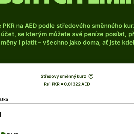
e PKR na AED podle středového směnného kurz
účet, se kterým můžete své peníze posílat, p
é měny i platit – všechno jako doma, ať jste kdek
Středový směnný kurz
₨1 PKR = 0,01322 AED
stka