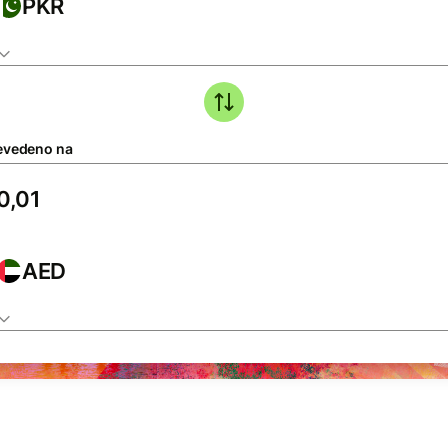
PKR
evedeno na
AED