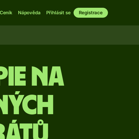
Ceník
Nápověda
Přihlásit se
Registrace
pie na
ných
rátů