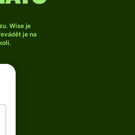
u. Wise je
řevádět je na
oli.