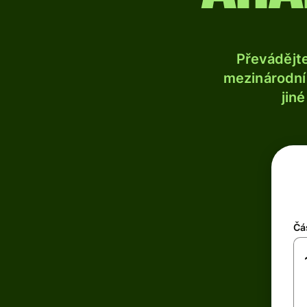
Převádějt
mezinárodní 
jin
Čá