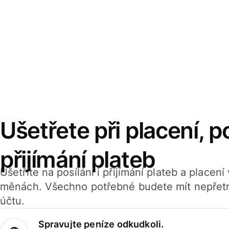
Ušetřete při placení, po
přijímání plateb
Ušetříte na posílání i přijímání plateb a placen
měnách. Všechno potřebné budete mít nepřetr
účtu.
Spravujte peníze odkudkoli.