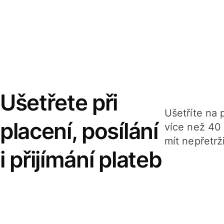
Ušetřete při
Ušetříte na p
placení, posílání
více než 40
mít nepřetrž
i přijímání plateb