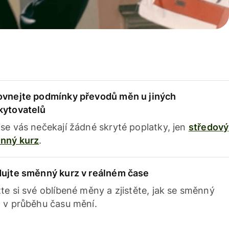
ovnejte podmínky převodů měn u jiných
kytovatelů
se vás nečekají žádné skryté poplatky, jen
středový
nný kurz
.
dujte směnný kurz v reálném čase
te si své oblíbené měny a zjistěte, jak se směnný
 v průběhu času mění.