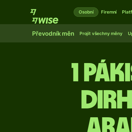
Osobní
Firemní
Plat
Převodník měn
Projít všechny měny
U
1 pák
dir
ara