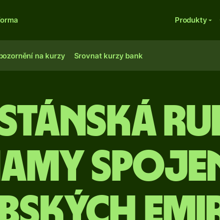
forma
Produkty
pozornění na kurzy
Srovnat kurzy bank
istánská ru
hamy Spoje
bských emi