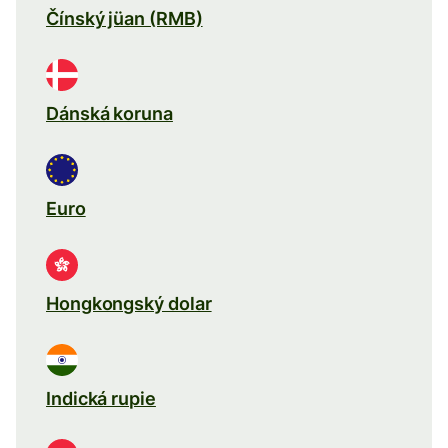
Čínský jüan (RMB)
Dánská koruna
Euro
Hongkongský dolar
Indická rupie