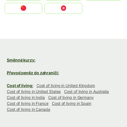
中国
中國香港特別行政區
Směnné kurzy:
Převod peněz do zahraničí:
Cost of living:
Cost of living in United Kingdom
Cost of living in United States
Cost of living in Australia
Cost of living in India
Cost of living in Germany
Cost of living in France
Cost of living in Spain
Cost of living in Canada