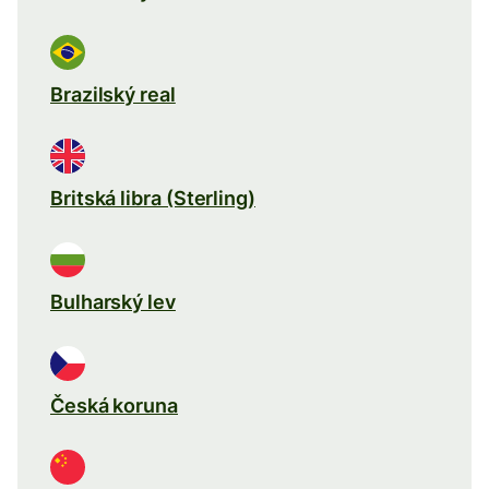
Brazilský real
Britská libra (Sterling)
Bulharský lev
Česká koruna