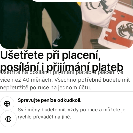
Ušetřete při placení,
posílání i přijímání plateb
Ušetříte na posílání i přijímání plateb a placení ve
více než 40 měnách. Všechno potřebné budete mít
nepřetržitě po ruce na jednom účtu.
Spravujte peníze odkudkoli.
Své měny budete mít vždy po ruce a můžete je
rychle převádět na jiné.