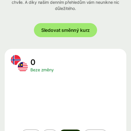
chvíle. A díky našim denním přehledům vám neunikne nic
důležitého.
Sledovat směnný kurz
0
Beze změny