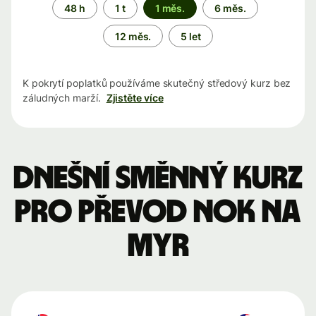
Časové
48 h
1 t
1 měs.
6 měs.
období
12 měs.
5 let
K pokrytí poplatků používáme skutečný středový kurz bez
záludných marží.
Zjistěte více
Dnešní směnný kurz
pro převod NOK na
MYR