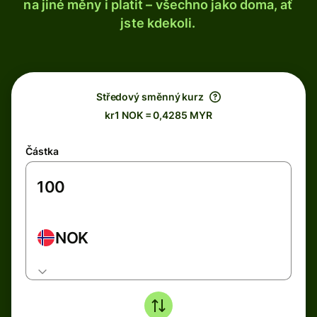
na jiné měny i platit – všechno jako doma, ať
jste kdekoli.
Středový směnný kurz
kr1 NOK = 0,4285 MYR
Částka
NOK