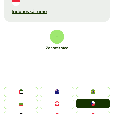
Indonéská rupie
Zobrazit více
الإمارات العربية المتحدة
Australia
Brazil
Czechia
България
Switzerland