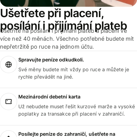
Ušetřete při placení,
posílání i přijímání plateb
Ušetříte na posílání i přijímání plateb a placení ve
více než 40 měnách. Všechno potřebné budete mít
nepřetržitě po ruce na jednom účtu.
Spravujte peníze odkudkoli.
Své měny budete mít vždy po ruce a můžete je
rychle převádět na jiné.
Mezinárodní debetní karta
Už nebudete muset řešit kurzové marže a vysoké
poplatky za transakce při placení v zahraničí.
Posílejte peníze do zahraničí, ušetřete na