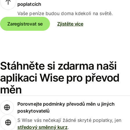
poplatcích
Vaše peníze budou doma kdekoli na světě.
Zaregistrovat se
Zjistěte více
Stáhněte si zdarma naši
aplikaci Wise pro převod
měn
Porovnejte podmínky převodů měn u jiných
poskytovatelů
S Wise vás nečekají žádné skryté poplatky, jen
středový směnný kurz
.