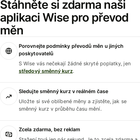
Stáhněte si zdarma naši
aplikaci Wise pro převod
měn
Porovnejte podmínky převodů měn u jiných
poskytovatelů
S Wise vás nečekají žádné skryté poplatky, jen
středový směnný kurz
.
Sledujte směnný kurz v reálném čase
Uložte si své oblíbené měny a zjistěte, jak se
směnný kurz v průběhu času mění.
Zcela zdarma, bez reklam
Stažení trvá jen pár sekund. Je to zcela zdarma a