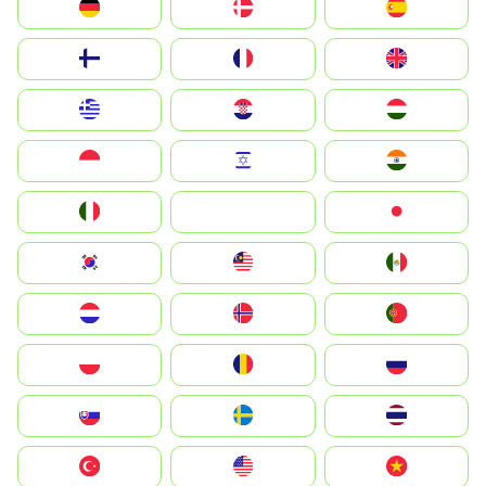
Deutschland
Denmark
España
Suomi
France
United Kingdom
Greece
Hrvatska
Magyarország
Indonesia
Israel
India
Italia
JA
Japan
South Korea
Malay
Mexico
Nederland
Norge
Portugal
Polska
România
Россия
Slovensko
Ruoŧŧa
ไทย
Türkiye
United States
Vietnam