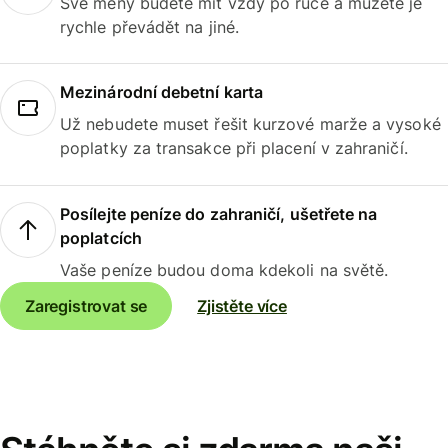
Své měny budete mít vždy po ruce a můžete je
rychle převádět na jiné.
Mezinárodní debetní karta
Už nebudete muset řešit kurzové marže a vysoké
poplatky za transakce při placení v zahraničí.
Posílejte peníze do zahraničí, ušetřete na
poplatcích
Vaše peníze budou doma kdekoli na světě.
Zaregistrovat se
Zjistěte více