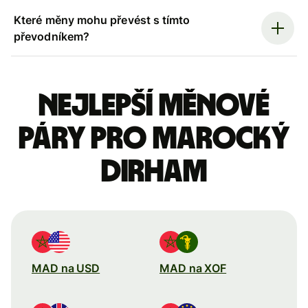
Které měny mohu převést s tímto
převodníkem?
Nejlepší měnové
páry pro marocký
dirham
MAD na USD
MAD na XOF