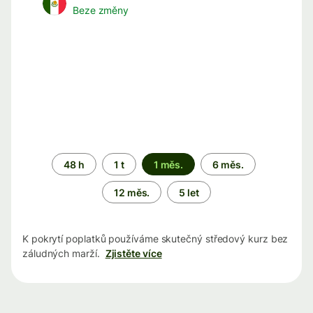
Beze změny
Časové
48 h
1 t
1 měs.
6 měs.
období
12 měs.
5 let
K pokrytí poplatků používáme skutečný středový kurz bez
záludných marží.
Zjistěte více