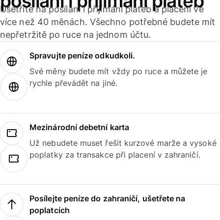
posílání i přijímání plateb
Ušetříte na posílání i přijímání plateb a placení ve
více než 40 měnách. Všechno potřebné budete mít
nepřetržitě po ruce na jednom účtu.
Spravujte peníze odkudkoli.
Své měny budete mít vždy po ruce a můžete je
rychle převádět na jiné.
Mezinárodní debetní karta
Už nebudete muset řešit kurzové marže a vysoké
poplatky za transakce při placení v zahraničí.
Posílejte peníze do zahraničí, ušetřete na
poplatcích