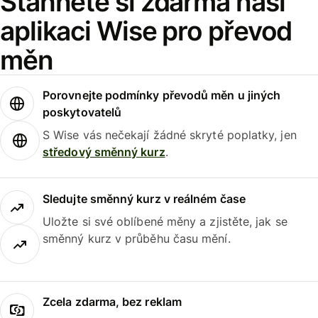
Stáhněte si zdarma naši
aplikaci Wise pro převod
měn
Porovnejte podmínky převodů měn u jiných
poskytovatelů
S Wise vás nečekají žádné skryté poplatky, jen
středový směnný kurz
.
Sledujte směnný kurz v reálném čase
Uložte si své oblíbené měny a zjistěte, jak se
směnný kurz v průběhu času mění.
Zcela zdarma, bez reklam