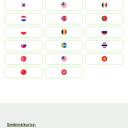
South Korea
Malay
Mexico
Nederland
Norge
Portugal
Polska
România
Россия
Slovensko
Ruoŧŧa
ไทย
Türkiye
United States
Vietnam
中国
中國香港特別行政區
Směnné kurzy: