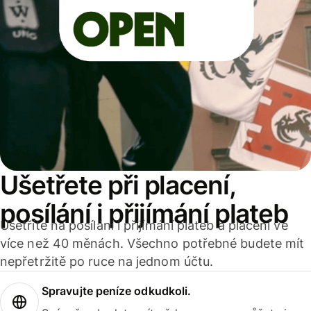
Ušetřete při placení,
posílání i přijímání plateb
Ušetříte na posílání i přijímání plateb a placení ve
více než 40 měnách. Všechno potřebné budete mít
nepřetržitě po ruce na jednom účtu.
Spravujte peníze odkudkoli.