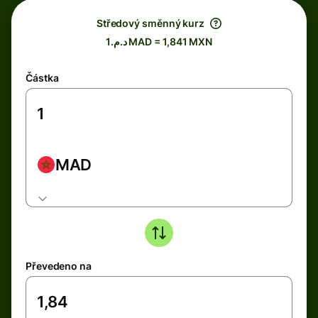
Středový směnný kurz
د.م.1 MAD = 1,841 MXN
Částka
MAD
Převedeno na