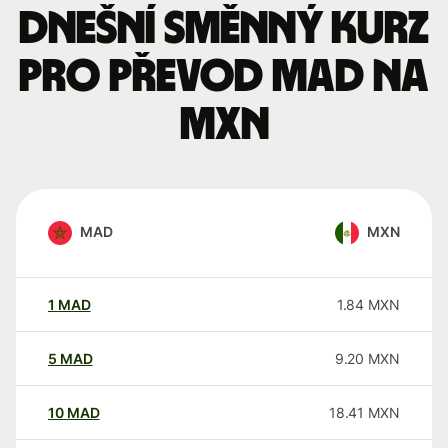
Dnešní směnný kurz
pro převod MAD na
MXN
MAD
MXN
1
MAD
1.84
MXN
5
MAD
9.20
MXN
10
MAD
18.41
MXN