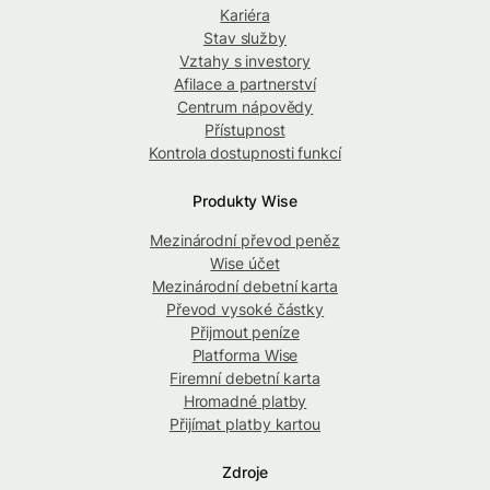
Kariéra
Stav služby
Vztahy s investory
Afilace a partnerství
Centrum nápovědy
Přístupnost
Kontrola dostupnosti funkcí
Produkty Wise
Mezinárodní převod peněz
Wise účet
Mezinárodní debetní karta
Převod vysoké částky
Přijmout peníze
Platforma Wise
Firemní debetní karta
Hromadné platby
Přijímat platby kartou
Zdroje