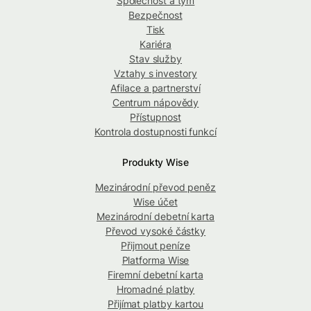
Společnost a tým
Bezpečnost
Tisk
Kariéra
Stav služby
Vztahy s investory
Afilace a partnerství
Centrum nápovědy
Přístupnost
Kontrola dostupnosti funkcí
Produkty Wise
Mezinárodní převod peněz
Wise účet
Mezinárodní debetní karta
Převod vysoké částky
Přijmout peníze
Platforma Wise
Firemní debetní karta
Hromadné platby
Přijímat platby kartou