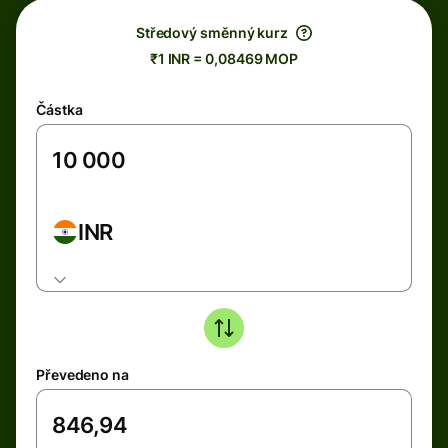
Středový směnný kurz
₹1 INR = 0,08469 MOP
Částka
INR
Převedeno na