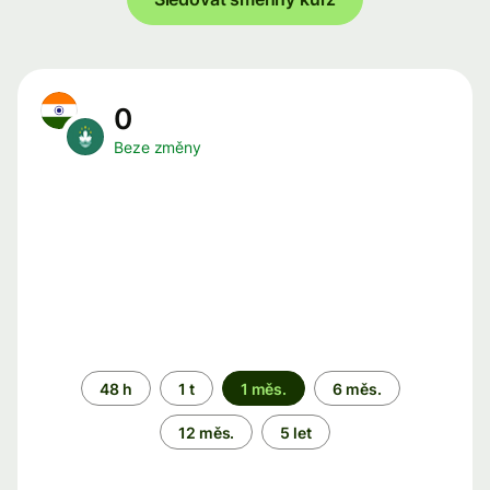
0
Beze změny
Časové
48 h
1 t
1 měs.
6 měs.
období
12 měs.
5 let