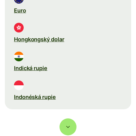
Euro
Hongkongský dolar
Indická rupie
Indonéská rupie