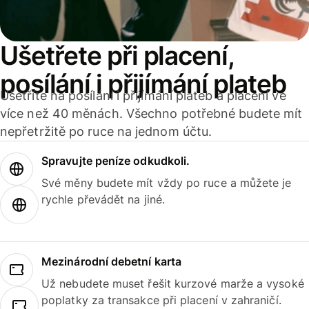
Ušetřete při placení,
posílání i přijímání plateb
Ušetříte na posílání i přijímání plateb a placení ve
více než 40 měnách. Všechno potřebné budete mít
nepřetržitě po ruce na jednom účtu.
Spravujte peníze odkudkoli.
Své měny budete mít vždy po ruce a můžete je
rychle převádět na jiné.
Mezinárodní debetní karta
Už nebudete muset řešit kurzové marže a vysoké
poplatky za transakce při placení v zahraničí.