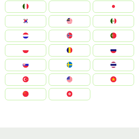
Italia
JA
Japan
South Korea
Malay
Mexico
Nederland
Norge
Portugal
Polska
România
Россия
Slovensko
Ruoŧŧa
ไทย
Türkiye
United States
Vietnam
中国
中國香港特別行政區