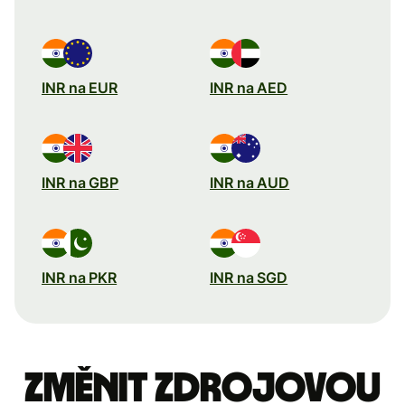
INR na EUR
INR na AED
INR na GBP
INR na AUD
INR na PKR
INR na SGD
Změnit zdrojovou