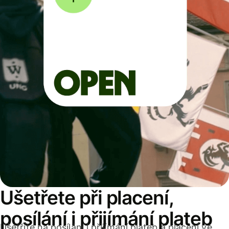
Ušetřete při placení,
posílání i přijímání plateb
Ušetříte na posílání i přijímání plateb a placení ve