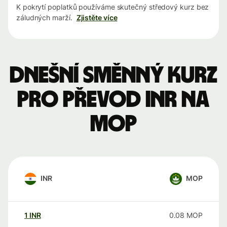
K pokrytí poplatků používáme skutečný středový kurz bez
záludných marží.
Zjistěte více
Dnešní směnný kurz
pro převod INR na
MOP
INR
MOP
1
INR
0.08
MOP