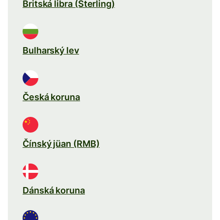
Britská libra (Sterling)
Bulharský lev
Česká koruna
Čínský jüan (RMB)
Dánská koruna