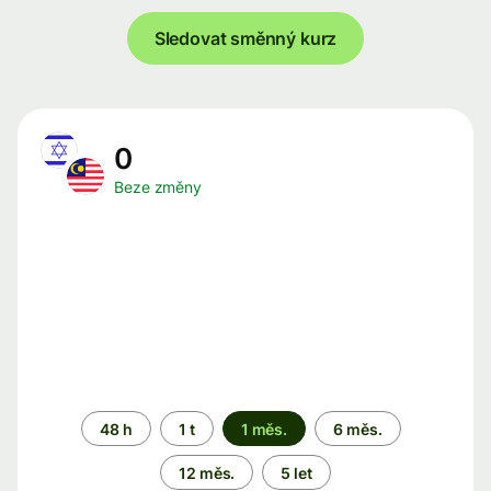
Sledovat směnný kurz
0
Beze změny
Časové
48 h
1 t
1 měs.
6 měs.
období
12 měs.
5 let