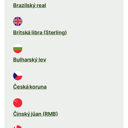
Brazilský real
Britská libra (Sterling)
Bulharský lev
Česká koruna
Čínský jüan (RMB)