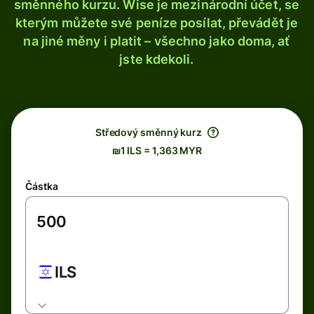
směnného kurzu. Wise je mezinárodní účet, se
kterým můžete své peníze posílat, převádět je
na jiné měny i platit – všechno jako doma, ať
jste kdekoli.
Středový směnný kurz
₪1 ILS = 1,363 MYR
Částka
ILS