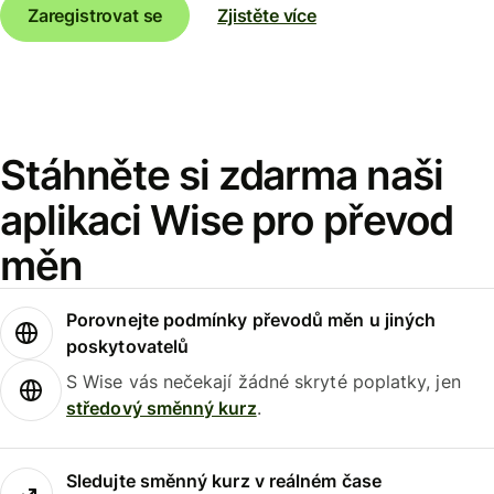
Zaregistrovat se
Zjistěte více
Stáhněte si zdarma naši
aplikaci Wise pro převod
měn
Porovnejte podmínky převodů měn u jiných
poskytovatelů
S Wise vás nečekají žádné skryté poplatky, jen
středový směnný kurz
.
Sledujte směnný kurz v reálném čase