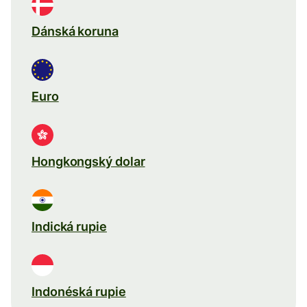
Dánská koruna
Euro
Hongkongský dolar
Indická rupie
Indonéská rupie