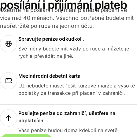
posílání i přijímání plateb
Ušetříte na posílání i přijímání plateb a placení ve
více než 40 měnách. Všechno potřebné budete mít
nepřetržitě po ruce na jednom účtu.
Spravujte peníze odkudkoli.
Své měny budete mít vždy po ruce a můžete je
rychle převádět na jiné.
Mezinárodní debetní karta
Už nebudete muset řešit kurzové marže a vysoké
poplatky za transakce při placení v zahraničí.
Posílejte peníze do zahraničí, ušetřete na
poplatcích
Vaše peníze budou doma kdekoli na světě.