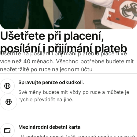
Ušetřete při placení,
posílání i přijímání plateb
Ušetříte na posílání i přijímání plateb a placení ve
více než 40 měnách. Všechno potřebné budete mít
nepřetržitě po ruce na jednom účtu.
Spravujte peníze odkudkoli.
Své měny budete mít vždy po ruce a můžete je
rychle převádět na jiné.
Mezinárodní debetní karta
Už nebudete muset řešit kurzové marže a vysoké