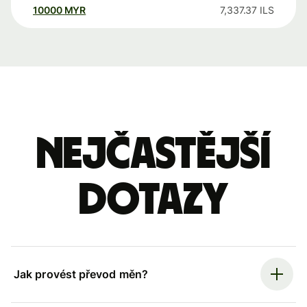
10000
MYR
7,337.37
ILS
Nejčastější
dotazy
Jak provést převod měn?