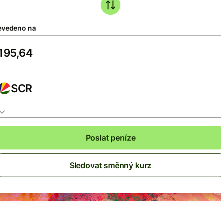
evedeno na
SCR
Poslat peníze
Sledovat směnný kurz