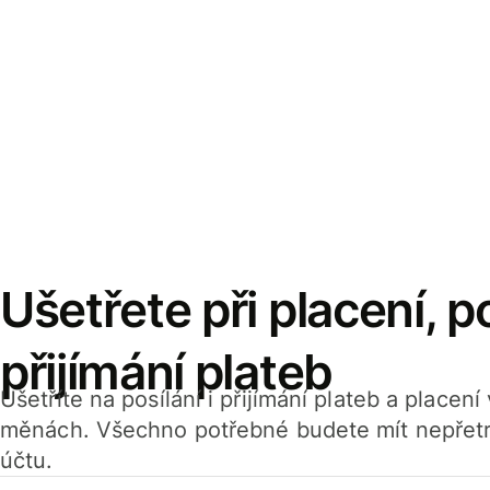
Ušetřete při placení, po
přijímání plateb
Ušetříte na posílání i přijímání plateb a placen
měnách. Všechno potřebné budete mít nepřetr
účtu.