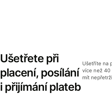
Ušetřete při
Ušetříte na p
placení, posílání
více než 40
mít nepřetrž
i přijímání plateb