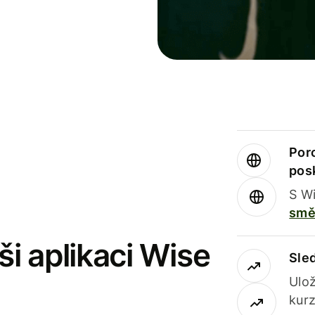
Por
pos
S Wi
smě
i aplikaci Wise
Sle
Ulož
kurz