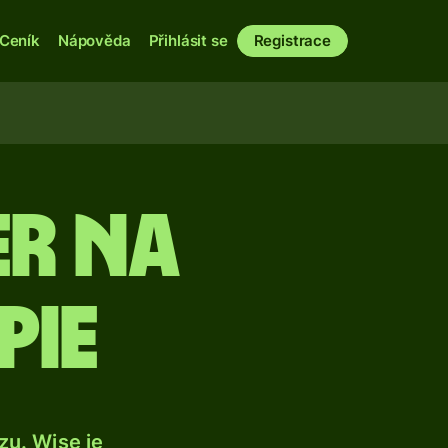
Ceník
Nápověda
Přihlásit se
Registrace
er na
pie
u. Wise je