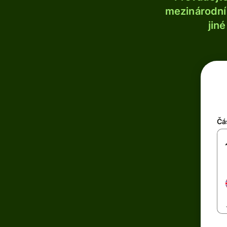
mezinárodní 
jin
Čá