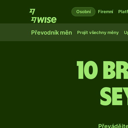
Osobní
Firemní
Plat
Převodník měn
Projít všechny měny
U
10 b
se
Převádějt