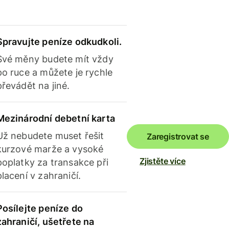
Spravujte peníze odkudkoli.
Své měny budete mít vždy
po ruce a můžete je rychle
převádět na jiné.
Mezinárodní debetní karta
Už nebudete muset řešit
Zaregistrovat se
kurzové marže a vysoké
Zjistěte více
poplatky za transakce při
placení v zahraničí.
Posílejte peníze do
zahraničí, ušetřete na