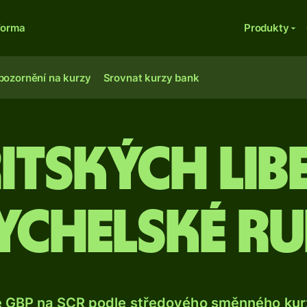
forma
Produkty
pozornění na kurzy
Srovnat kurzy bank
ritských lib
ychelské ru
e GBP na SCR podle středového směnného kurz