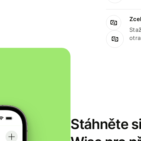
Zce
Staž
otr
Stáhněte si