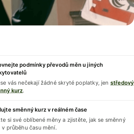
ovnejte podmínky převodů měn u jiných
kytovatelů
se vás nečekají žádné skryté poplatky, jen
středový
nný kurz
.
dujte směnný kurz v reálném čase
te si své oblíbené měny a zjistěte, jak se směnný
 v průběhu času mění.