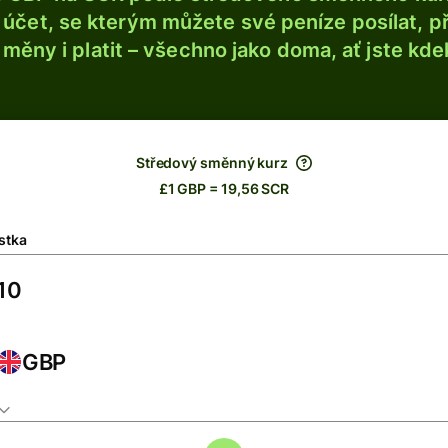
účet, se kterým můžete své peníze posílat, p
é měny i platit – všechno jako doma, ať jste kdek
Středový směnný kurz
£1 GBP = 19,56 SCR
stka
GBP