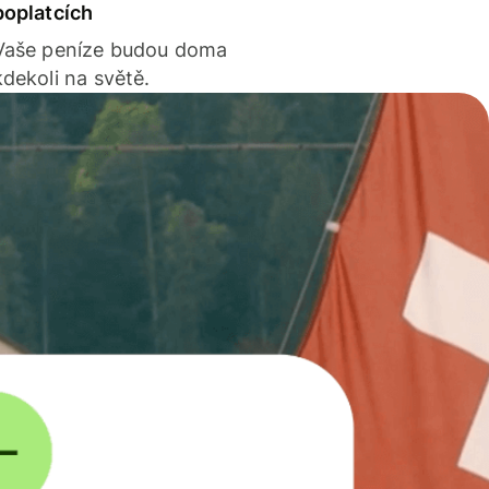
poplatcích
Vaše peníze budou doma
kdekoli na světě.