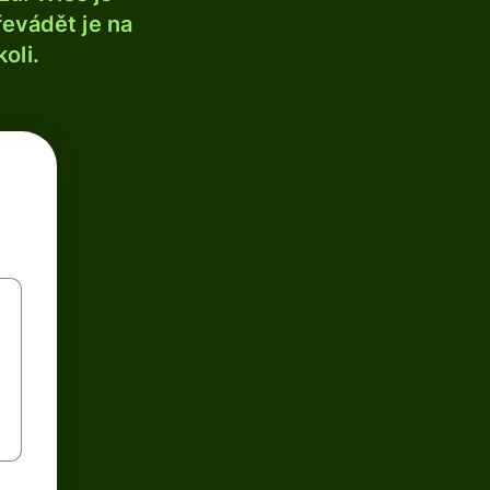
řevádět je na
oli.