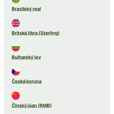
Brazilský real
Britská libra (Sterling)
Bulharský lev
Česká koruna
Čínský jüan (RMB)