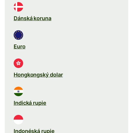
Dánská koruna
Euro
Hongkongský dolar
Indická rupie
Indonéská rupie