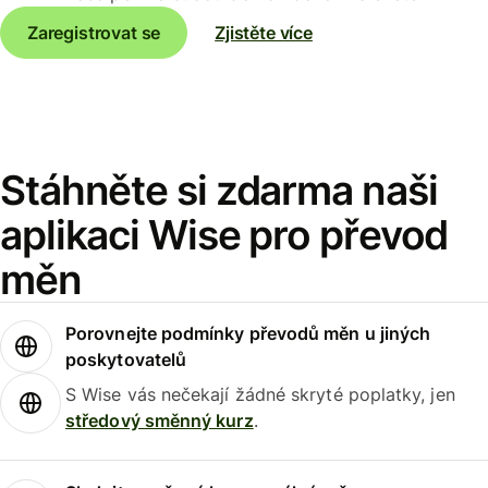
Zaregistrovat se
Zjistěte více
Stáhněte si zdarma naši
aplikaci Wise pro převod
měn
Porovnejte podmínky převodů měn u jiných
poskytovatelů
S Wise vás nečekají žádné skryté poplatky, jen
středový směnný kurz
.