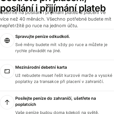
posílání i přijímání plateb
Ušetříte na posílání i přijímání plateb a placení ve
více než 40 měnách. Všechno potřebné budete mít
nepřetržitě po ruce na jednom účtu.
Spravujte peníze odkudkoli.
Své měny budete mít vždy po ruce a můžete je
rychle převádět na jiné.
Mezinárodní debetní karta
Už nebudete muset řešit kurzové marže a vysoké
poplatky za transakce při placení v zahraničí.
Posílejte peníze do zahraničí, ušetřete na
poplatcích
Vaše peníze budou doma kdekoli na světě.