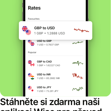
Stáhněte si zdarma naši