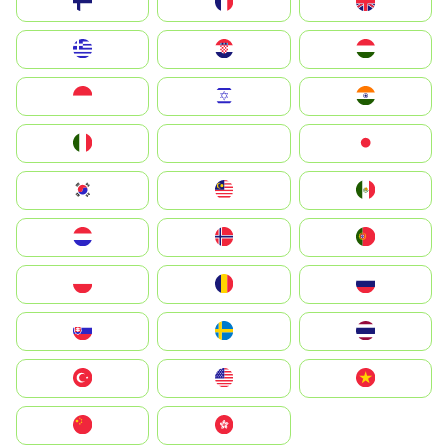
Suomi
France
United Kingdom
Greece
Hrvatska
Magyarország
Indonesia
Israel
India
Italia
JA
Japan
South Korea
Malay
Mexico
Nederland
Norge
Portugal
Polska
România
Россия
Slovensko
Ruoŧŧa
ไทย
Türkiye
United States
Vietnam
中国
中國香港特別行政區