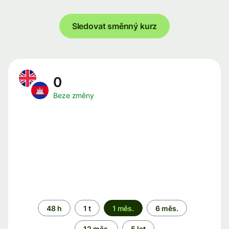
Sledovat směnný kurz
0
Beze změny
Časové
48 h
1 t
1 měs.
6 měs.
období
12 měs.
5 let