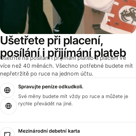
Ušetřete při placení,
posílání i přijímání plateb
Ušetříte na posílání i přijímání plateb a placení ve
více než 40 měnách. Všechno potřebné budete mít
nepřetržitě po ruce na jednom účtu.
Spravujte peníze odkudkoli.
Své měny budete mít vždy po ruce a můžete je
rychle převádět na jiné.
Mezinárodní debetní karta