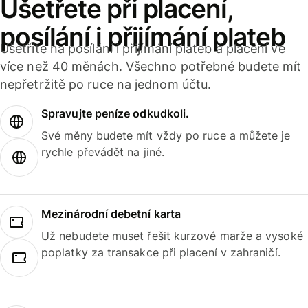
Ušetřete při placení,
posílání i přijímání plateb
Ušetříte na posílání i přijímání plateb a placení ve
více než 40 měnách. Všechno potřebné budete mít
nepřetržitě po ruce na jednom účtu.
Spravujte peníze odkudkoli.
Své měny budete mít vždy po ruce a můžete je
rychle převádět na jiné.
Mezinárodní debetní karta
Už nebudete muset řešit kurzové marže a vysoké
poplatky za transakce při placení v zahraničí.