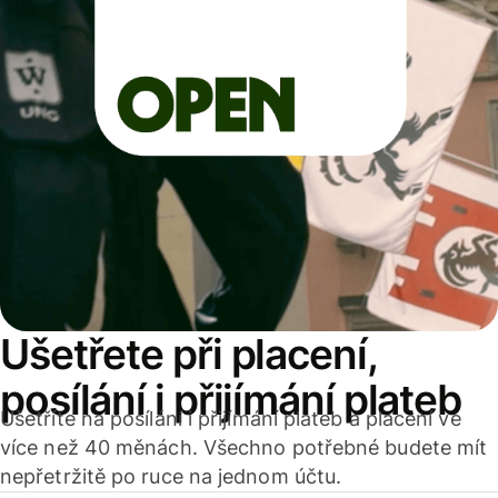
Ušetřete při placení,
posílání i přijímání plateb
Ušetříte na posílání i přijímání plateb a placení ve
více než 40 měnách. Všechno potřebné budete mít
nepřetržitě po ruce na jednom účtu.