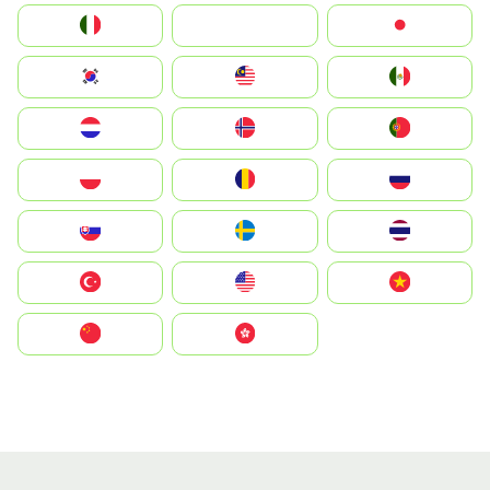
Italia
JA
Japan
South Korea
Malay
Mexico
Nederland
Norge
Portugal
Polska
România
Россия
Slovensko
Ruoŧŧa
ไทย
Türkiye
United States
Vietnam
中国
中國香港特別行政區