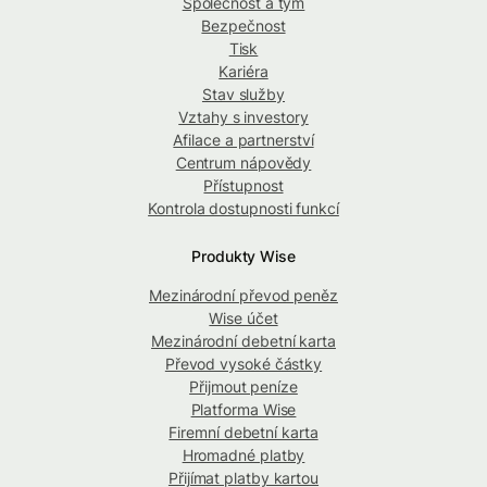
Společnost a tým
Bezpečnost
Tisk
Kariéra
Stav služby
Vztahy s investory
Afilace a partnerství
Centrum nápovědy
Přístupnost
Kontrola dostupnosti funkcí
Produkty Wise
Mezinárodní převod peněz
Wise účet
Mezinárodní debetní karta
Převod vysoké částky
Přijmout peníze
Platforma Wise
Firemní debetní karta
Hromadné platby
Přijímat platby kartou