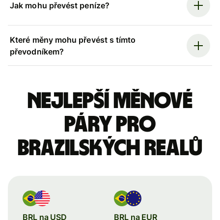
Jak mohu převést peníze?
Které měny mohu převést s tímto
převodníkem?
Nejlepší měnové
páry pro
brazilských realů
BRL na USD
BRL na EUR