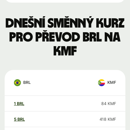
Dnešní směnný kurz
pro převod BRL na
KMF
BRL
KMF
1
BRL
84
KMF
5
BRL
418
KMF