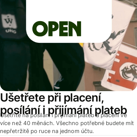
Ušetřete při placení,
posílání i přijímání plateb
Ušetříte na posílání i přijímání plateb a placení ve
více než 40 měnách. Všechno potřebné budete mít
nepřetržitě po ruce na jednom účtu.