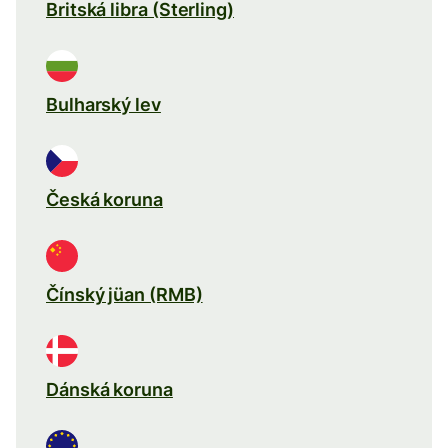
Britská libra (Sterling)
Bulharský lev
Česká koruna
Čínský jüan (RMB)
Dánská koruna