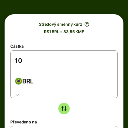
Středový směnný kurz
R$1 BRL = 83,55 KMF
Částka
BRL
Převedeno na