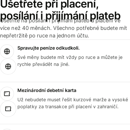
Ušetřete při placení,
posílání i přijímání plateb
Ušetříte na posílání i přijímání plateb a placení ve
více než 40 měnách. Všechno potřebné budete mít
nepřetržitě po ruce na jednom účtu.
Spravujte peníze odkudkoli.
Své měny budete mít vždy po ruce a můžete je
rychle převádět na jiné.
Mezinárodní debetní karta
Už nebudete muset řešit kurzové marže a vysoké
poplatky za transakce při placení v zahraničí.