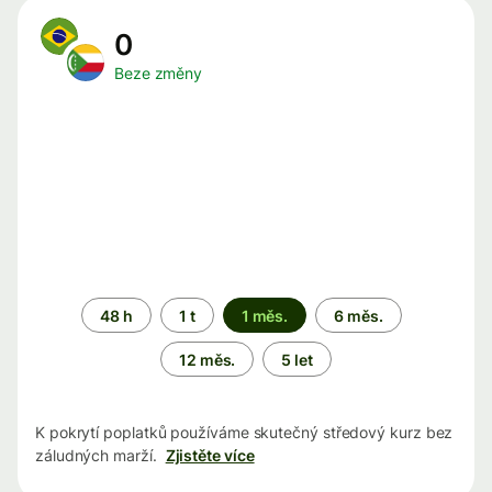
0
Beze změny
Časové
48 h
1 t
1 měs.
6 měs.
období
12 měs.
5 let
K pokrytí poplatků používáme skutečný středový kurz bez
záludných marží.
Zjistěte více