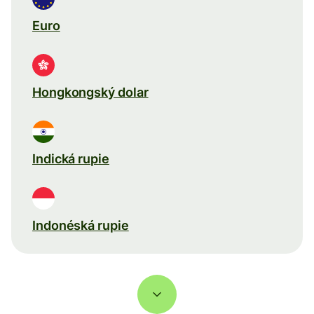
Euro
Hongkongský dolar
Indická rupie
Indonéská rupie