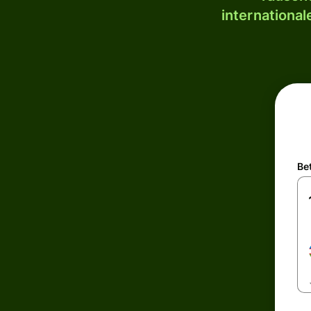
internationa
Be