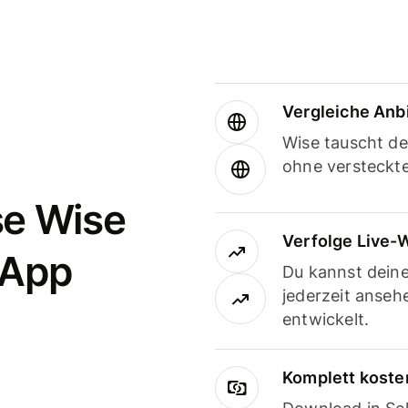
Vergleiche Anb
Wise tauscht d
ohne versteckt
se Wise
Verfolge Live-
-App
Du kannst dein
jederzeit anseh
entwickelt.
Komplett koste