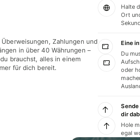
Halte 
Ort und
Sekund
i Überweisungen, Zahlungen und
Eine i
ängen in über 40 Währungen –
Du mus
 du brauchst, alles in einem
Aufsch
mer für dich bereit.
oder h
machen
Ausland
Sende 
dir da
Hole m
egal w