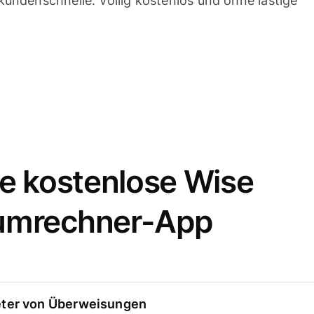
undenschnelle. Völlig kostenlos und ohne lästige
e kostenlose Wise
umrechner-App
eter von Überweisungen