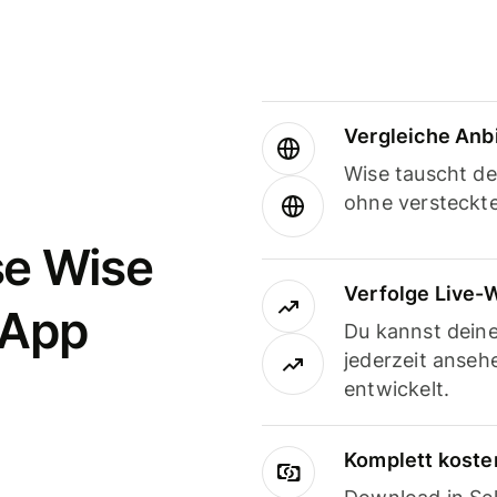
Vergleiche Anb
Wise tauscht d
ohne versteckt
se Wise
Verfolge Live-
-App
Du kannst dein
jederzeit anseh
entwickelt.
Komplett koste