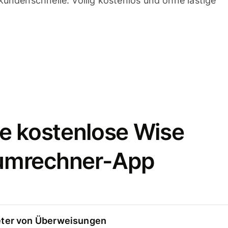
undenschnelle. Völlig kostenlos und ohne lästige
e kostenlose Wise
umrechner-App
eter von Überweisungen