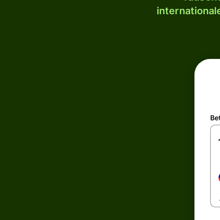
internationa
Be