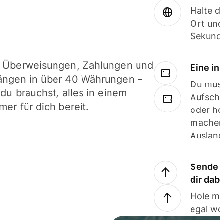
Halte 
Ort und
Sekund
i Überweisungen, Zahlungen und
Eine i
ängen in über 40 Währungen –
Du mus
 du brauchst, alles in einem
Aufsch
mer für dich bereit.
oder h
machen
Ausland
Sende 
dir da
Hole m
egal w