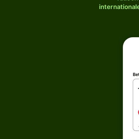
internationa
Be