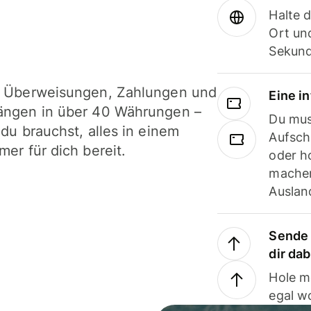
Halte 
Ort und
Sekund
i Überweisungen, Zahlungen und
Eine i
ängen in über 40 Währungen –
Du mus
 du brauchst, alles in einem
Aufsch
mer für dich bereit.
oder h
machen
Ausland
Sende 
dir da
Hole m
egal w