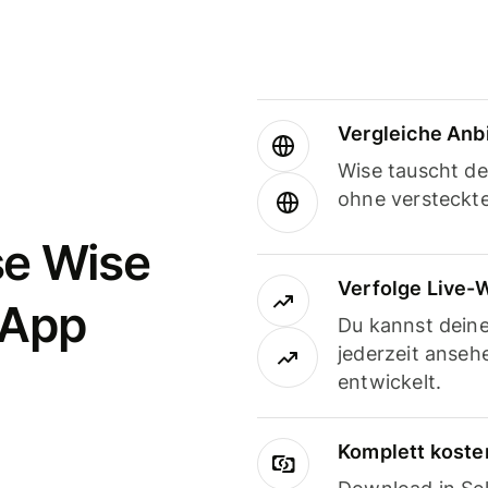
Vergleiche Anb
Wise tauscht d
ohne versteckt
se Wise
Verfolge Live-
-App
Du kannst dein
jederzeit anseh
entwickelt.
Komplett koste