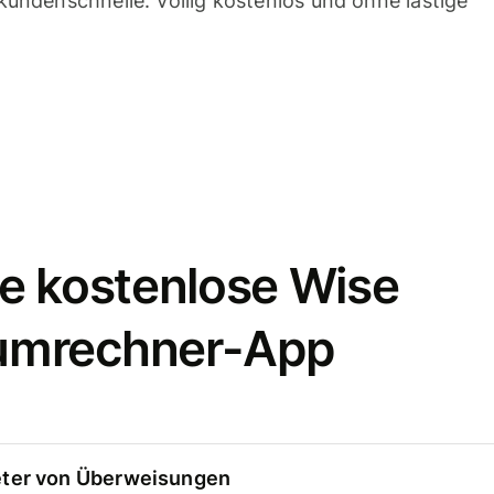
undenschnelle. Völlig kostenlos und ohne lästige
e kostenlose Wise
umrechner-App
eter von Überweisungen