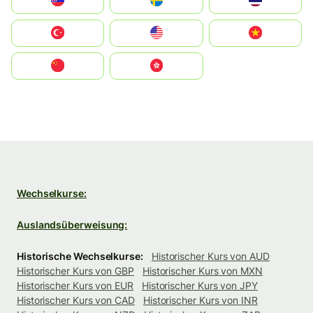
Slovensko
Ruoŧŧa
ไทย
Türkiye
United States
Vietnam
中国
中國香港特別行政區
Wechselkurse:
Auslandsüberweisung:
Historische Wechselkurse:
Historischer Kurs von AUD
Historischer Kurs von GBP
Historischer Kurs von MXN
Historischer Kurs von EUR
Historischer Kurs von JPY
Historischer Kurs von CAD
Historischer Kurs von INR