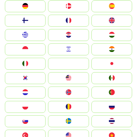
Deutschland
Denmark
España
Suomi
France
United Kingdom
Greece
Hrvatska
Magyarország
Indonesia
Israel
India
Italia
JA
Japan
South Korea
Malay
Mexico
Nederland
Norge
Portugal
Polska
România
Россия
Slovensko
Ruoŧŧa
ไทย
Türkiye
United States
Vietnam