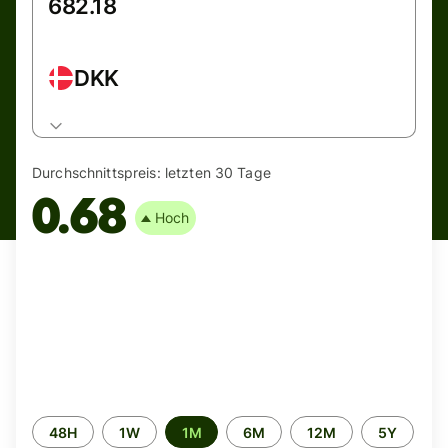
DKK
Durchschnittspreis:
letzten 30 Tage
0.68
Hoch
Time
48H
1W
1M
6M
12M
5Y
period