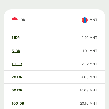
IDR
MNT
1
IDR
0.20
MNT
5
IDR
1.01
MNT
10
IDR
2.02
MNT
20
IDR
4.03
MNT
50
IDR
10.08
MNT
100
IDR
20.16
MNT