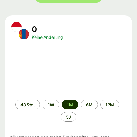
0
Keine Änderung
Zeitraum
48 Std.
1W
1M
6M
12M
5J