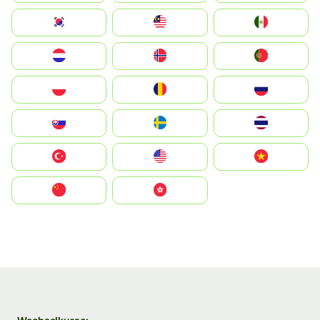
South Korea
Malay
Mexico
Nederland
Norge
Portugal
Polska
România
Россия
Slovensko
Ruoŧŧa
ไทย
Türkiye
United States
Vietnam
中国
中國香港特別行政區