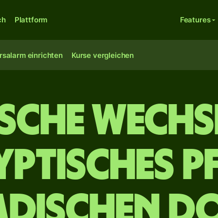
ch
Plattform
Features
rsalarm einrichten
Kurse vergleichen
ische Wechs
yptisches P
dischen D