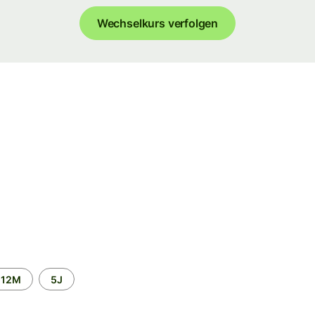
Wechselkurs verfolgen
12M
5J