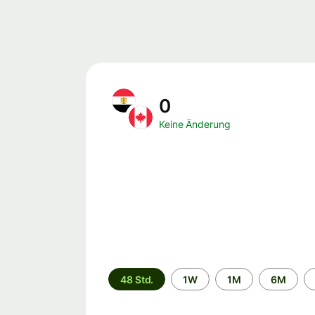
0
Keine Änderung
Zeitraum
48 Std.
1W
1M
6M