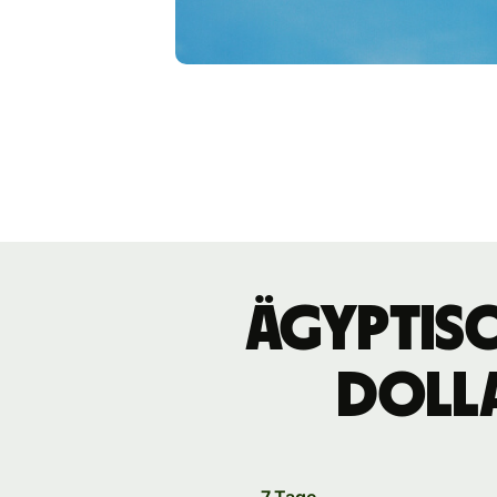
ägyptisc
Doll