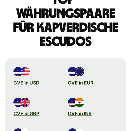
Währungspaare
für kapverdische
Escudos
CVE in USD
CVE in EUR
CVE in GBP
CVE in INR