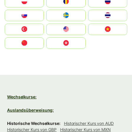
Polska
România
Россия
Slovensko
Ruoŧŧa
ไทย
Türkiye
United States
Vietnam
中国
中國香港特別行政區
Wechselkurse:
Auslandsüberweisung:
Historische Wechselkurse:
Historischer Kurs von AUD
Historischer Kurs von GBP
Historischer Kurs von MXN