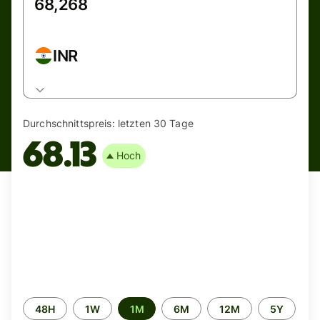
INR
Durchschnittspreis:
letzten 30 Tage
68.13
Hoch
Time
48H
1W
1M
6M
12M
5Y
period